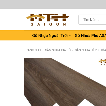
Chuyển
đến
nội
Tìm
dung
kiếm:
Gỗ Nhựa Ngoài Trời
Gỗ Nhựa Phủ AS
TRANG CHỦ
/
SÀN NHỰA GIẢ GỖ
/
SÀN NHỰA HÈM KHÓ