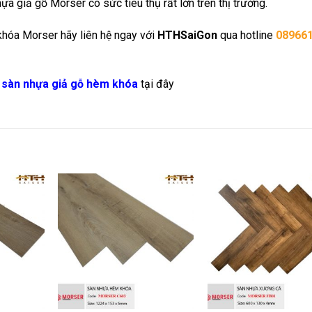
a giả gỗ Morser có sức tiêu thụ rất lớn trên thị trường.
hóa Morser hãy liên hệ ngay với
HTHSaiGon
qua hotline
08966
,
sàn nhựa giả gỗ
hèm khóa
tại đây