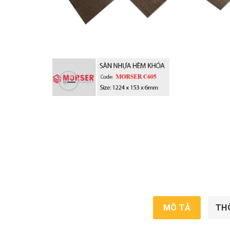
MÔ TẢ
TH