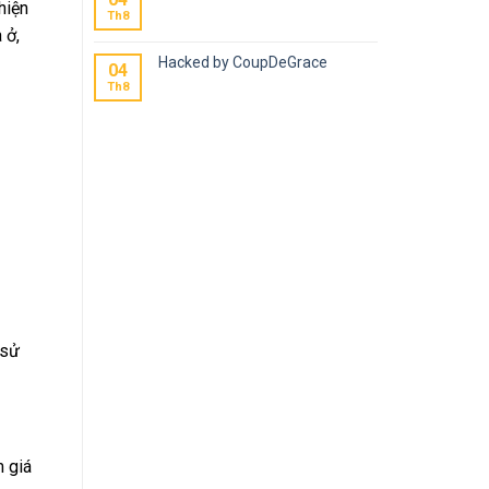
hiện
Th8
 ở,
Hacked by CoupDeGrace
04
Th8
 sử
m giá