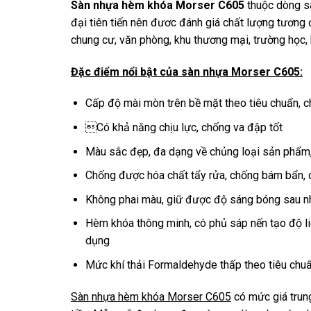
Sàn nhựa hèm khóa Morser C605
thuộc dòng sà
đại tiên tiến nên đươc đánh giá chất lượng tương 
chung cư, văn phòng, khu thương mại, trường học,
Đặc điểm nổi bật của sàn nhựa Morser C605:
Cấp độ mài mòn trên bề mặt theo tiêu chuẩn, ch
Có khả năng chịu lực, chống va đập tốt
Màu sắc đẹp, đa dạng về chủng loại sản phẩm, p
Chống được hóa chất tẩy rửa, chống bám bẩn, d
Không phai màu, giữ được độ sáng bóng sau n
Hèm khóa thông minh, có phủ sáp nến tạo độ l
dụng
Mức khí thải Formaldehyde thấp theo tiêu chuẩ
Sàn nhựa hèm khóa Morser C605
có mức giá trung