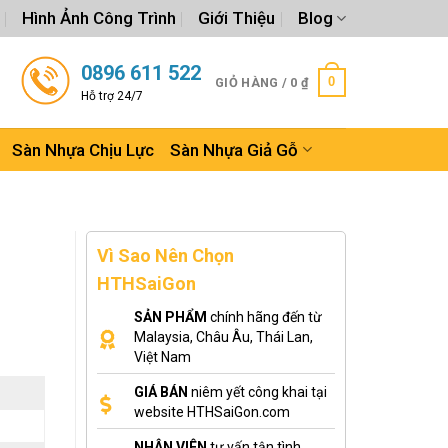
Hình Ảnh Công Trình
Giới Thiệu
Blog
0896 611 522
0
GIỎ HÀNG /
0
₫
Hỗ trợ 24/7
Sàn Nhựa Chịu Lực
Sàn Nhựa Giả Gỗ
Vì Sao Nên Chọn
HTHSaiGon
SẢN PHẨM
chính hãng đến từ
Malaysia, Châu Âu, Thái Lan,
Việt Nam
GIÁ BÁN
niêm yết công khai tại
website HTHSaiGon.com
NHÂN VIÊN
tư vấn tận tình