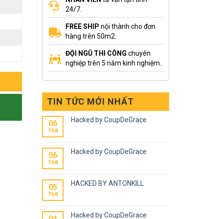
24/7.
FREE SHIP
nội thành cho đơn
hàng trên 50m2.
ĐỘI NGŨ THI CÔNG
chuyên
nghiệp trên 5 năm kinh nghiệm..
TIN TỨC MỚI NHẤT
Hacked by CoupDeGrace
06
Th8
Hacked by CoupDeGrace
06
Th8
HACKED BY ANTONKILL
05
Th8
Hacked by CoupDeGrace
04