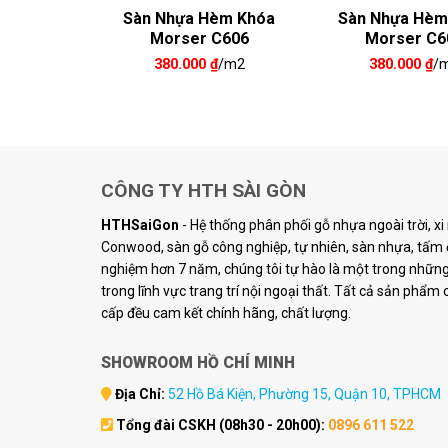
ương Cá
Sàn Nhựa Hèm Khóa
Sàn Nhựa Hèm
FB06
Morser C606
Morser C6
₫
/m2
380.000
₫
/m2
380.000
₫
/
CÔNG TY HTH SÀI GÒN
HTHSaiGon
- Hệ thống phân phối gỗ nhựa ngoài trời, x
Conwood, sàn gỗ công nghiệp, tự nhiên, sàn nhựa, tấm ố
nghiệm hơn 7 năm, chúng tôi tự hào là một trong những 
trong lĩnh vực trang trí nội ngoại thất. Tất cả sản phẩm
cấp đều cam kết chính hãng, chất lượng.
SHOWROOM HỒ CHÍ MINH
Địa Chỉ:
52 Hồ Bá Kiện, Phường 15, Quận 10, TPHCM
Tổng đài CSKH (08h30 - 20h00):
0896 611 522