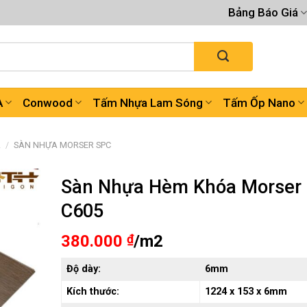
Bảng Báo Giá
A
Conwood
Tấm Nhựa Lam Sóng
Tấm Ốp Nano
A
/
SÀN NHỰA MORSER SPC
Sàn Nhựa Hèm Khóa Morser
C605
380.000
₫
/m2
Độ dày:
6mm
Kích thước:
1224 x 153 x 6mm