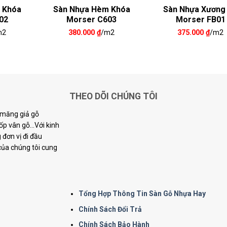
 Khóa
Sàn Nhựa Hèm Khóa
Sàn Nhựa Xương
02
Morser C603
Morser FB01
m2
380.000
₫
/m2
375.000
₫
/m2
THEO DÕI CHÚNG TÔI
i măng giả gỗ
p vân gỗ...Với kinh
đơn vị đi đầu
 của chúng tôi cung
Tổng Hợp Thông Tin Sàn Gỗ Nhựa Hay
Chính Sách Đổi Trả
Chính Sách Bảo Hành