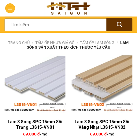
Chuyển
đến
nội
Tìm
dung
kiếm:
TRANG CHỦ
/
TẤM ỐP NHỰA GIẢ GỖ
/
TẤM ỐP LAM SÓNG
/
LAM
SÓNG SẢN XUẤT THEO KÍCH THƯỚC YÊU CẦU
Lam 3 Sóng SPC 15mm Sồi
Lam 3 Sóng SPC 15mm Sồi
Trắng L3S15-VN01
Vàng Nhạt L3S15-VN02
69.000
₫
/md
69.000
₫
/md