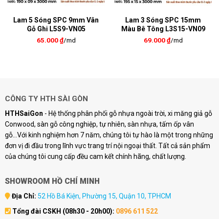
Lam 5 Sóng SPC 9mm Vân
Lam 3 Sóng SPC 15mm
Gỗ Ghi L5S9-VN05
Màu Bê Tông L3S15-VN09
65.000
₫
/md
69.000
₫
/md
CÔNG TY HTH SÀI GÒN
HTHSaiGon
- Hệ thống phân phối gỗ nhựa ngoài trời, xi măng giả gỗ
Conwood, sàn gỗ công nghiệp, tự nhiên, sàn nhựa, tấm ốp vân
gỗ...Với kinh nghiệm hơn 7 năm, chúng tôi tự hào là một trong những
đơn vị đi đầu trong lĩnh vực trang trí nội ngoại thất. Tất cả sản phẩm
của chúng tôi cung cấp đều cam kết chính hãng, chất lượng.
SHOWROOM HỒ CHÍ MINH
Địa Chỉ:
52 Hồ Bá Kiện, Phường 15, Quận 10, TPHCM
Tổng đài CSKH (08h30 - 20h00):
0896 611 522