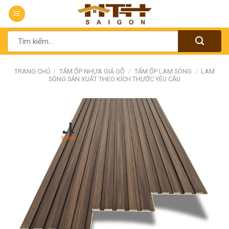
Chuyển
đến
nội
Tìm
dung
kiếm:
TRANG CHỦ
/
TẤM ỐP NHỰA GIẢ GỖ
/
TẤM ỐP LAM SÓNG
/
LAM
SÓNG SẢN XUẤT THEO KÍCH THƯỚC YÊU CẦU