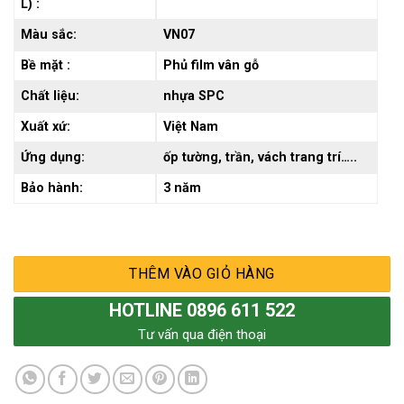
L) :
Màu sắc:
VN07
Bề mặt :
Phủ film vân gỗ
Chất liệu:
nhựa SPC
Xuất xứ:
Việt Nam
Ứng dụng:
ốp tường, trần, vách trang trí…..
Bảo hành:
3 năm
THÊM VÀO GIỎ HÀNG
HOTLINE 0896 611 522
Tư vấn qua điện thoại