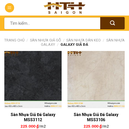
Chuyển
đến
nội
Tìm
dung
kiếm:
TRANG CHỦ
/
SÀN NHỰA GIẢ GỖ
/
SÀN NHỰA DÁN KEO
/
SÀN NHỰA
GALAXY
/
GALAXY GIẢ ĐÁ
Sàn Nhựa Giả Đá Galaxy
Sàn Nhựa Giả Đá Galaxy
MSS3112
MSS3106
225.000
₫
/m2
225.000
₫
/m2