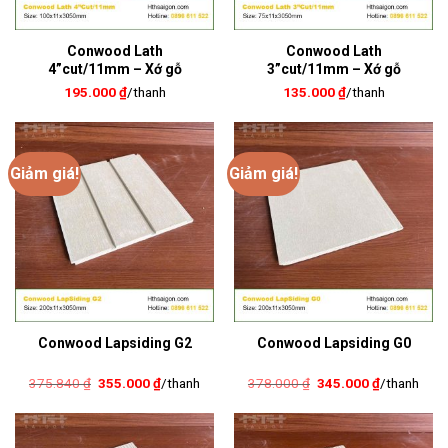
Conwood Lath
Conwood Lath
4”cut/11mm – Xớ gỗ
3”cut/11mm – Xớ gỗ
195.000
₫
/thanh
135.000
₫
/thanh
Giảm giá!
Giảm giá!
Conwood Lapsiding G2
Conwood Lapsiding G0
Giá
Giá
Giá
Giá
375.840
₫
355.000
₫
/thanh
378.000
₫
345.000
₫
/thanh
gốc
hiện
gốc
hiện
là:
tại
là:
tại
375.840 ₫.
là:
378.000 ₫.
là:
355.000 ₫.
345.000 ₫.