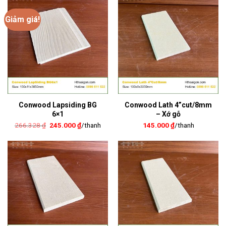
375.000 ₫.
Giảm giá!
Conwood Lapsiding BG
Conwood Lath 4”cut/8mm
6×1
– Xớ gỗ
Giá
Giá
266.328
₫
245.000
₫
/thanh
145.000
₫
/thanh
gốc
hiện
là:
tại
266.328 ₫.
là:
245.000 ₫.