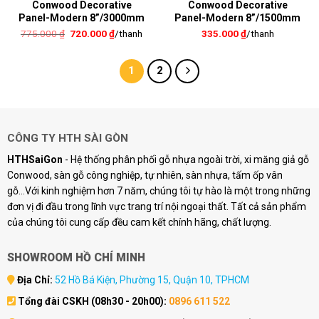
Conwood Decorative
Conwood Decorative
Panel-Modern 8”/3000mm
Panel-Modern 8”/1500mm
Giá
Giá
775.000
₫
720.000
₫
/thanh
335.000
₫
/thanh
gốc
hiện
là:
tại
775.000 ₫.
là:
1
2
720.000 ₫.
CÔNG TY HTH SÀI GÒN
HTHSaiGon
- Hệ thống phân phối gỗ nhựa ngoài trời, xi măng giả gỗ
Conwood, sàn gỗ công nghiệp, tự nhiên, sàn nhựa, tấm ốp vân
gỗ...Với kinh nghiệm hơn 7 năm, chúng tôi tự hào là một trong những
đơn vị đi đầu trong lĩnh vực trang trí nội ngoại thất. Tất cả sản phẩm
của chúng tôi cung cấp đều cam kết chính hãng, chất lượng.
SHOWROOM HỒ CHÍ MINH
Địa Chỉ:
52 Hồ Bá Kiện, Phường 15, Quận 10, TPHCM
Tổng đài CSKH (08h30 - 20h00):
0896 611 522