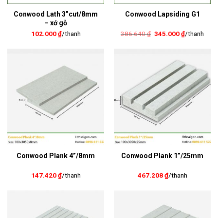
Conwood Lath 3”cut/8mm
Conwood Lapsiding G1
– xớ gỗ
Giá
Giá
386.640
₫
345.000
₫
/thanh
102.000
₫
/thanh
gốc
hiện
là:
tại
386.640 ₫.
là:
345.000 ₫.
Conwood Plank 4”/8mm
Conwood Plank 1”/25mm
147.420
₫
/thanh
467.208
₫
/thanh