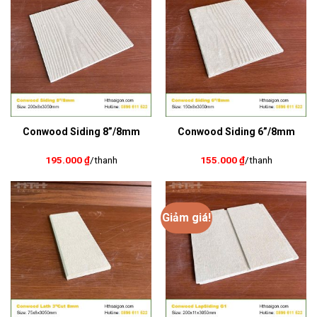
Conwood Siding 8”/8mm
Conwood Siding 6”/8mm
195.000
₫
/thanh
155.000
₫
/thanh
Giảm giá!