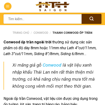
Chuyển
đến
nội
Tìm
dung
kiếm:
TRANG CHỦ
/
CONWOOD
/
THANH CONWOOD ỐP TRẦN
Conwood ốp trần ngoài trời
thường sử dụng các sản
phẩm có độ dày 8mm hoặc 11mm như
Lath 4”cut/11mm,
Lath 3”cut/11mm, Siding 8”/8mm, Siding 6/8mm
…
Xi măng giả gỗ
Conwood
là vật liệu xanh
nhập khẩu Thái Lan nên rất thân thiện môi
trường, có khả năng chịu nắng mưa tốt mà
không cong vênh mối mọt theo thời gian.
Ngoài ốp trần Conwood, vật liệu còn được ứng dụng trong
ốp tường, lót sàn, trang trí hàng rào, bảng hiệu…