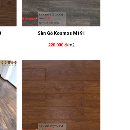
3
Sàn Gỗ Kosmos M191
220.000
₫
/m2