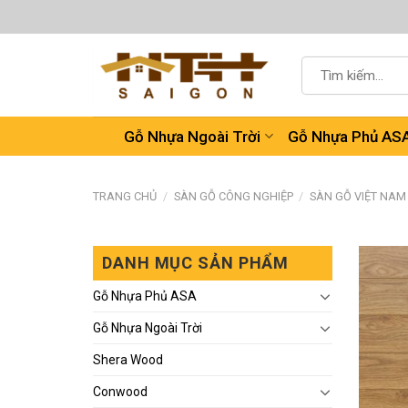
Chuyển
đến
nội
Tìm
dung
kiếm:
Gỗ Nhựa Ngoài Trời
Gỗ Nhựa Phủ AS
TRANG CHỦ
/
SÀN GỖ CÔNG NGHIỆP
/
SÀN GỖ VIỆT NAM
DANH MỤC SẢN PHẨM
Gỗ Nhựa Phủ ASA
Gỗ Nhựa Ngoài Trời
Shera Wood
Conwood