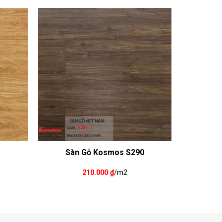
1
Sàn Gỗ Kosmos S290
210.000
₫
/m2