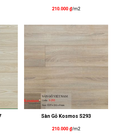
210.000
₫
/m2
7
Sàn Gỗ Kosmos S293
210.000
₫
/m2