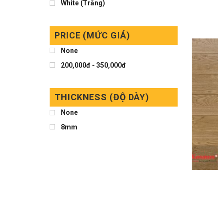
White (Trắng)
PRICE (MỨC GIÁ)
None
200,000đ - 350,000đ
THICKNESS (ĐỘ DÀY)
None
8mm