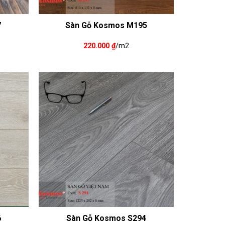
7
Sàn Gỗ Kosmos M195
220.000
₫
/m2
6
Sàn Gỗ Kosmos S294