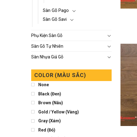
Sàn Gỗ Pago
Sàn Gỗ Savi
Phụ Kiện Sàn Gỗ
Sàn Gỗ Tự Nhiên
Sàn Nhựa Giả Gỗ
COLOR (MÀU SẮC)
None
Black (Đen)
Brown (Nâu)
Gold / Yellow (Vàng)
Gray (Xám)
Red (Đỏ)