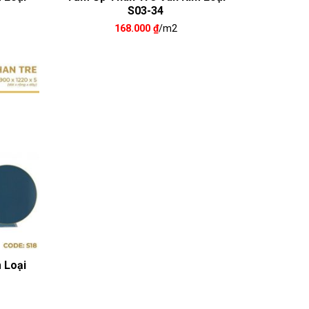
S03-34
168.000
₫
/m2
 Loại