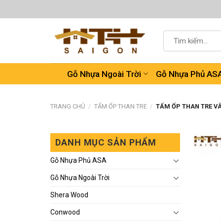
Chuyển
đến
nội
Tìm
dung
kiếm:
Gỗ Nhựa Ngoài Trời
Gỗ Nhựa Phủ AS
TRANG CHỦ
/
TẤM ỐP THAN TRE
/
TẤM ỐP THAN TRE VÂ
DANH MỤC SẢN PHẨM
Gỗ Nhựa Phủ ASA
Gỗ Nhựa Ngoài Trời
Shera Wood
Conwood