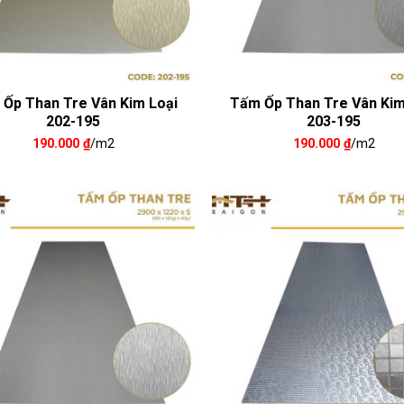
Ốp Than Tre Vân Kim Loại
Tấm Ốp Than Tre Vân Kim
202-195
203-195
190.000
₫
/m2
190.000
₫
/m2