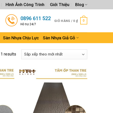
Hình Ảnh Công Trình
Giới Thiệu
Blog
0896 611 522
0
GIỎ HÀNG /
0
₫
Hỗ trợ 24/7
Sàn Nhựa Chịu Lực
Sàn Nhựa Giả Gỗ
11 results