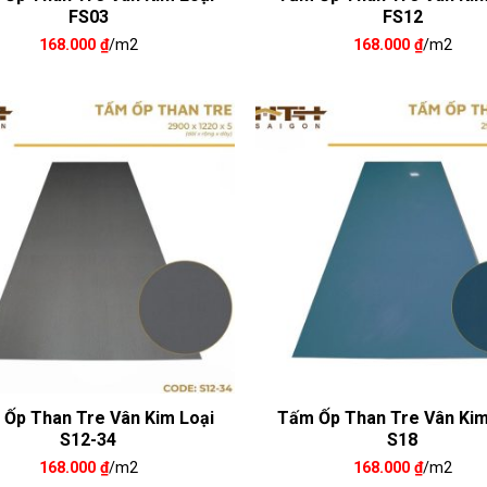
FS03
FS12
168.000
₫
/m2
168.000
₫
/m2
Ốp Than Tre Vân Kim Loại
Tấm Ốp Than Tre Vân Kim
S12-34
S18
168.000
₫
/m2
168.000
₫
/m2