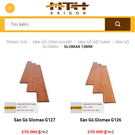
Chuyển
đến
nội
Tìm
dung
kiếm:
TRANG CHỦ
/
SÀN GỖ CÔNG NGHIỆP
/
SÀN GỖ VIỆT NAM
/
SÀN GỖ
GLOMAX
/
GLOMAX 12MM
Sàn Gỗ Glomax G127
Sàn Gỗ Glomax G126
270.000
₫
/m2
270.000
₫
/m2