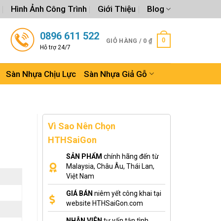
Hình Ảnh Công Trình
Giới Thiệu
Blog
0896 611 522
0
GIỎ HÀNG /
0
₫
Hỗ trợ 24/7
Sàn Nhựa Chịu Lực
Sàn Nhựa Giả Gỗ
Vì Sao Nên Chọn
HTHSaiGon
SẢN PHẨM
chính hãng đến từ
Malaysia, Châu Âu, Thái Lan,
Việt Nam
GIÁ BÁN
niêm yết công khai tại
website HTHSaiGon.com
NHÂN VIÊN
tư vấn tận tình