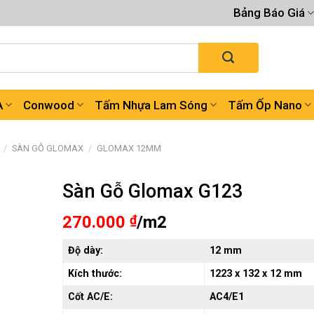
Bảng Báo Giá
A
Conwood
Tấm Nhựa Lam Sóng
Tấm Ốp Nano
/
SÀN GỖ GLOMAX
/
GLOMAX 12MM
Sàn Gỗ Glomax G123
270.000
₫
/m2
Độ dày:
12 mm
Kích thước:
1223 x 132 x 12 mm
Cốt AC/E:
AC4/E1