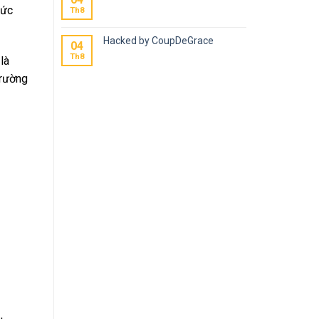
Đức
Th8
Hacked by CoupDeGrace
04
Th8
là
trường