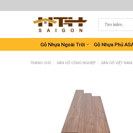
Chuyển
đến
nội
Tìm
dung
kiếm:
Gỗ Nhựa Ngoài Trời
Gỗ Nhựa Phủ AS
TRANG CHỦ
/
SÀN GỖ CÔNG NGHIỆP
/
SÀN GỖ VIỆT NAM