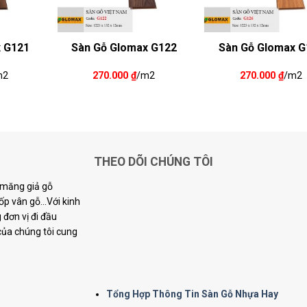
x G121
Sàn Gỗ Glomax G122
Sàn Gỗ Glomax G
m2
270.000
₫
/m2
270.000
₫
/m2
THEO DÕI CHÚNG TÔI
i măng giả gỗ
p vân gỗ...Với kinh
đơn vị đi đầu
 của chúng tôi cung
Tổng Hợp Thông Tin Sàn Gỗ Nhựa Hay