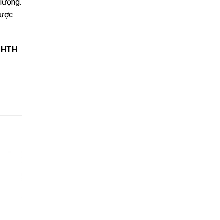
 lượng.
được
ỗ
HTH