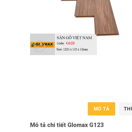
MÔ TẢ
TH
Mô tả chi tiết Glomax G123