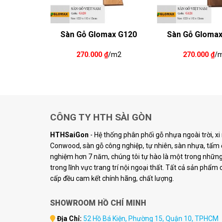
max G125
Sàn Gỗ Glomax G120
Sàn Gỗ Gloma
₫
/m2
270.000
₫
/m2
270.000
₫
/
CÔNG TY HTH SÀI GÒN
HTHSaiGon
- Hệ thống phân phối gỗ nhựa ngoài trời, x
Conwood, sàn gỗ công nghiệp, tự nhiên, sàn nhựa, tấm ố
nghiệm hơn 7 năm, chúng tôi tự hào là một trong những 
trong lĩnh vực trang trí nội ngoại thất. Tất cả sản phẩm
cấp đều cam kết chính hãng, chất lượng.
SHOWROOM HỒ CHÍ MINH
Địa Chỉ:
52 Hồ Bá Kiện, Phường 15, Quận 10, TPHCM