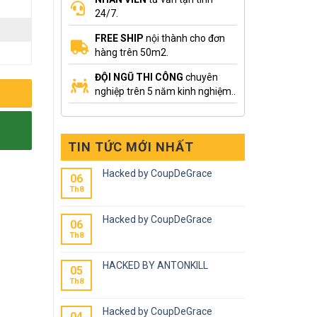
24/7.
FREE SHIP
nội thành cho đơn
hàng trên 50m2.
ĐỘI NGŨ THI CÔNG
chuyên
nghiệp trên 5 năm kinh nghiệm..
TIN TỨC MỚI NHẤT
Hacked by CoupDeGrace
06
Th8
Hacked by CoupDeGrace
06
Th8
HACKED BY ANTONKILL
05
Th8
Hacked by CoupDeGrace
04