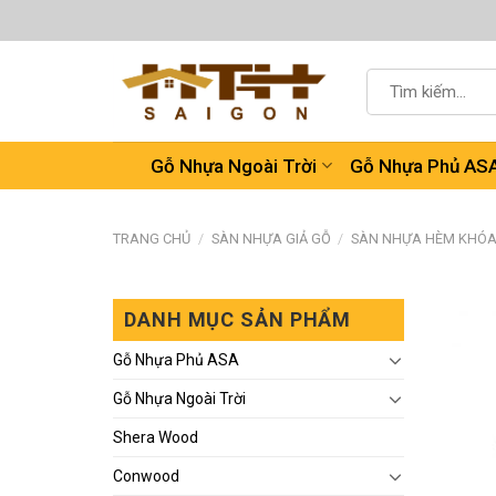
Chuyển
đến
nội
Tìm
dung
kiếm:
Gỗ Nhựa Ngoài Trời
Gỗ Nhựa Phủ AS
TRANG CHỦ
/
SÀN NHỰA GIẢ GỖ
/
SÀN NHỰA HÈM KHÓ
DANH MỤC SẢN PHẨM
Gỗ Nhựa Phủ ASA
Gỗ Nhựa Ngoài Trời
Shera Wood
Conwood