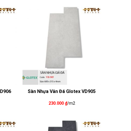
VD906
Sàn Nhựa Vân Đá Glotex VD905
230.000
₫
/m2