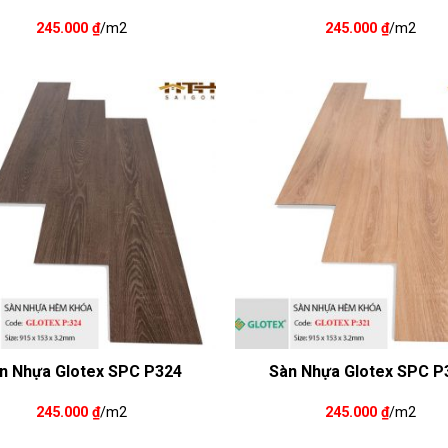
245.000
₫
/m2
245.000
₫
/m2
n Nhựa Glotex SPC P324
Sàn Nhựa Glotex SPC P
245.000
₫
/m2
245.000
₫
/m2