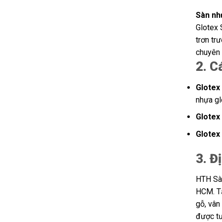
Sàn nh
Glotex 
trơn trư
chuyên 
2. C
Glotex
nhựa gl
Glotex
Glotex
3. Đ
HTH Sài
HCM. Tạ
gỗ, vân
được tư