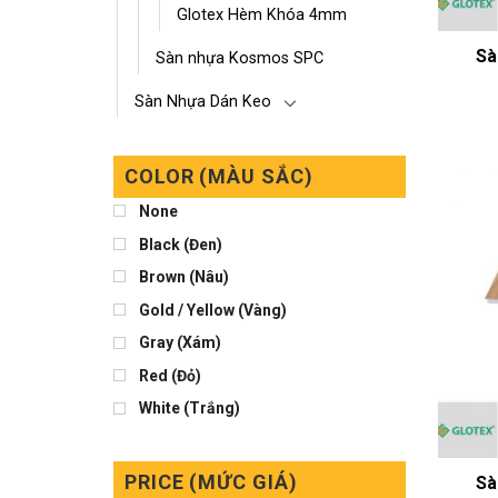
Glotex Hèm Khóa 4mm
Sà
Sàn nhựa Kosmos SPC
Sàn Nhựa Dán Keo
COLOR (MÀU SẮC)
None
Black (Đen)
Brown (Nâu)
Gold / Yellow (Vàng)
Gray (Xám)
Red (Đỏ)
White (Trắng)
PRICE (MỨC GIÁ)
Sà