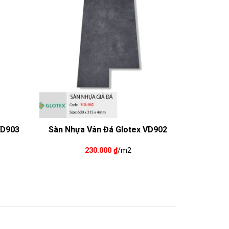
VD903
Sàn Nhựa Vân Đá Glotex VD902
230.000
₫
/m2