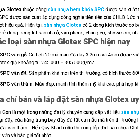
ựa Glotex
thuộc dòng
sàn nhựa hèm khóa SPC
được sản xuất t
SPC được sản xuất áp dụng công nghiệ tiên tiến của CHLB Đức n
ợt hiệu quả. Hiện tại,
sàn nhựa Glotex
có 2 dòng kích thước cơ b
sử dụng trong lót sàn nhà ở, văn phòng, chung cư, showroom, nhà
ác loại sàn nhựa Glotex SPC hiện nay
 SPC vân gỗ
: Có hơn 20 mã màu độ dày 3.2mm và 4mm được sử dụ
otex giả khoảng từ 245.000 – 305.000đ/m2
 SPC vân đá
: Sản phẩm khá mới trên thị trường, có kích thước 
 SPC vân thảm
: Mẫu đẹp, manh tính thẩm mỹ khá cao, phù hợp lá
ịa chỉ bán và lắp đặt sàn nhựa Glotex u
 Gòn là một trong những đại lý chuyên cung cấp vật liệu
sàn nhự
i đây, cửa hàng trưng bày đầy đủ tất cả mẫu mã trên thị trường h
 đá, vân thảm… Nếu Quý Khách cần thi công lắp đặt sàn nhựa Glote
 vấn và báo giá tốt nhất.