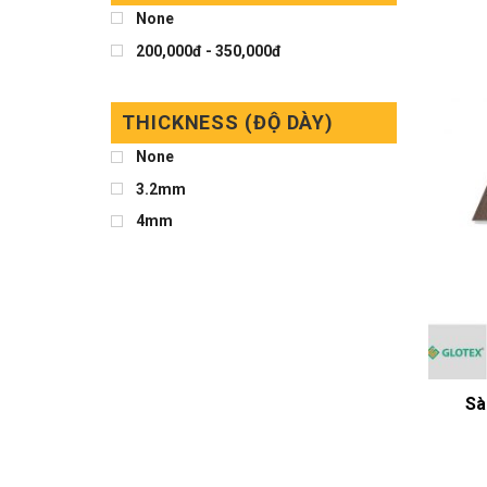
None
200,000đ - 350,000đ
THICKNESS (ĐỘ DÀY)
None
3.2mm
4mm
Sà