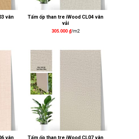
03 vân
Tấm ốp than tre iWood CL04 vân
vải
305.000
₫
/m2
06 vân
Tấm ốp than tre iWood CL07 vân