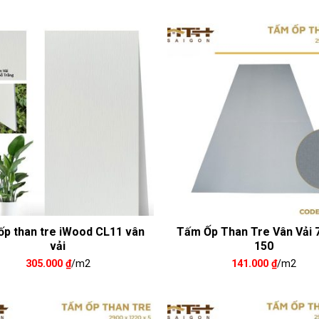
p than tre iWood CL11 vân
Tấm Ốp Than Tre Vân Vải 
vải
150
305.000
₫
/m2
141.000
₫
/m2