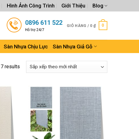
Hình Ảnh Công Trình
Giới Thiệu
Blog
0896 611 522
0
GIỎ HÀNG /
0
₫
Hỗ trợ 24/7
Sàn Nhựa Chịu Lực
Sàn Nhựa Giả Gỗ
17 results