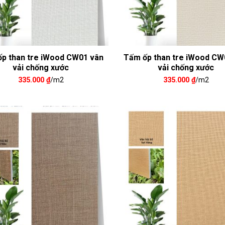
p than tre iWood CW01 vân
Tấm ốp than tre iWood CW
vải chống xước
vải chống xước
335.000
₫
/m2
335.000
₫
/m2