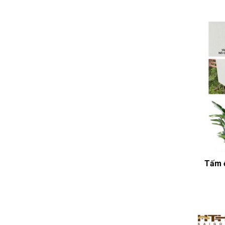
Tấm ố