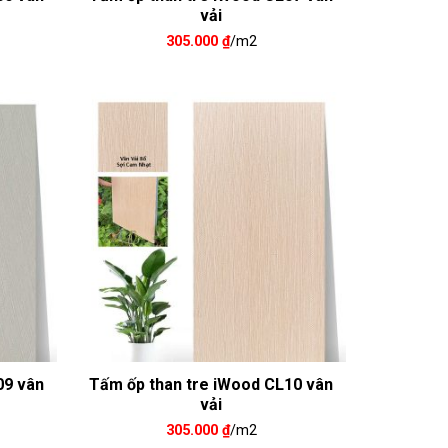
vải
305.000
₫
/m2
09 vân
Tấm ốp than tre iWood CL10 vân
vải
305.000
₫
/m2