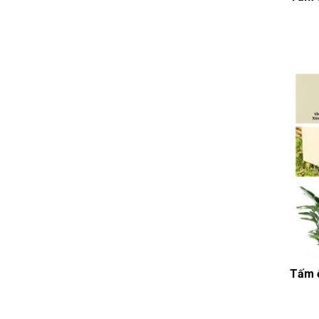
Tấm ố