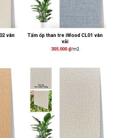
02 vân
Tấm ốp than tre iWood CL01 vân
vải
305.000
₫
/m2