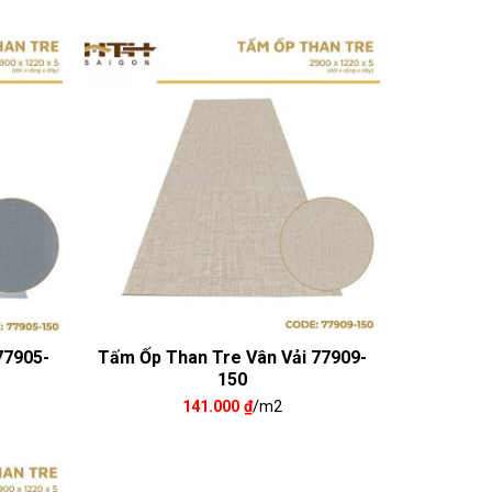
77905-
Tấm Ốp Than Tre Vân Vải 77909-
150
141.000
₫
/m2