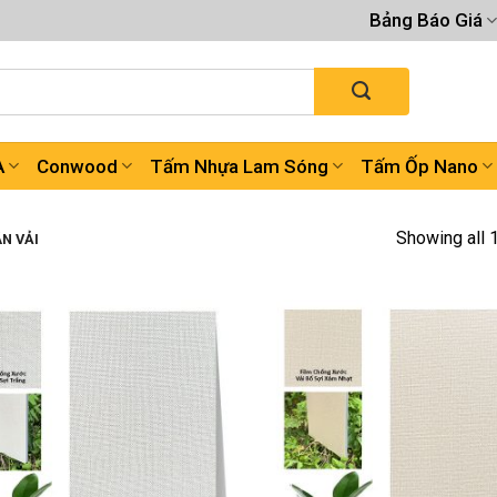
Bảng Báo Giá
A
Conwood
Tấm Nhựa Lam Sóng
Tấm Ốp Nano
Showing all 
N VẢI