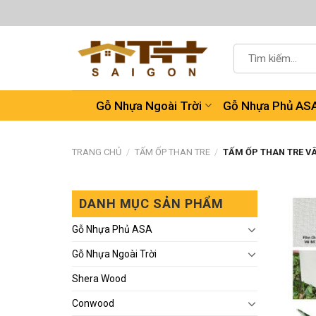
Chuyển
đến
nội
Tìm
dung
kiếm:
Gỗ Nhựa Ngoài Trời
Gỗ Nhựa Phủ AS
TRANG CHỦ
/
TẤM ỐP THAN TRE
/
TẤM ỐP THAN TRE VÂ
DANH MỤC SẢN PHẨM
Gỗ Nhựa Phủ ASA
Gỗ Nhựa Ngoài Trời
Shera Wood
Conwood