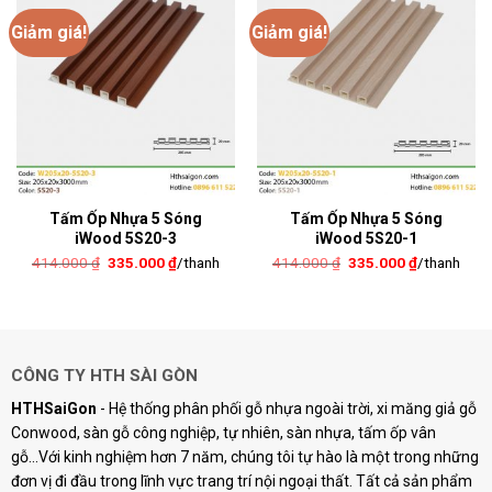
Giảm giá!
Giảm giá!
Tấm Ốp Nhựa 5 Sóng
Tấm Ốp Nhựa 5 Sóng
iWood 5S20-3
iWood 5S20-1
Giá
Giá
Giá
Giá
414.000
₫
335.000
₫
/thanh
414.000
₫
335.000
₫
/thanh
gốc
hiện
gốc
hiện
là:
tại
là:
tại
414.000 ₫.
là:
414.000 ₫.
là:
335.000 ₫.
335.000 ₫.
CÔNG TY HTH SÀI GÒN
HTHSaiGon
- Hệ thống phân phối gỗ nhựa ngoài trời, xi măng giả gỗ
Conwood, sàn gỗ công nghiệp, tự nhiên, sàn nhựa, tấm ốp vân
gỗ...Với kinh nghiệm hơn 7 năm, chúng tôi tự hào là một trong những
đơn vị đi đầu trong lĩnh vực trang trí nội ngoại thất. Tất cả sản phẩm