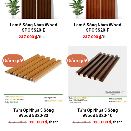
Lam 5 Sóng Nhựa iWood
Lam 5 Sóng Nhựa iWood
SPC 5S20-E
SPC 5S20-F
237.000
₫
/thanh
237.000
₫
/thanh
Giảm giá!
Giảm giá!
Tấm Ốp Nhựa 5 Sóng
Tấm Ốp Nhựa 5 Sóng
iWood 5S20-33
iWood 5S20-10
Giá
Giá
Giá
Giá
414.000
₫
335.000
₫
/thanh
414.000
₫
335.000
₫
/thanh
gốc
hiện
gốc
hiện
là:
tại
là:
tại