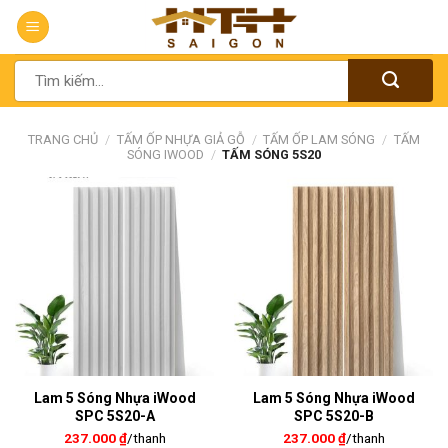
Chuyển
đến
nội
Tìm
dung
kiếm:
TRANG CHỦ
/
TẤM ỐP NHỰA GIẢ GỖ
/
TẤM ỐP LAM SÓNG
/
TẤM
SÓNG IWOOD
/
TẤM SÓNG 5S20
Lam 5 Sóng Nhựa iWood
Lam 5 Sóng Nhựa iWood
SPC 5S20-A
SPC 5S20-B
237.000
₫
/thanh
237.000
₫
/thanh