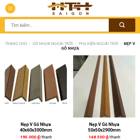
Chuyển
đến
nội
Tìm
dung
kiếm:
TRANG CHỦ
/
GỖ NHỰA NGOÀI TRỜI
/
PHỤ KIỆN NGOÀI TRỜI
/
NẸP V
GỖ NHỰA
Nẹp V Gỗ Nhựa
Nẹp V Gỗ Nhựa
40x60x3000mm
50x50x2900mm
195.000
₫
/thanh
148.500
₫
/thanh