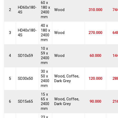
60 x
HD60x180-
180 x
2
Wood
310.000
74
4S
2400
mm
40 x
HD40x180-
180 x
3
Wood
270.000
64
4S
2400
mm
10 x
59 x
4
SD10x59
Wood
60.000
14
2400
mm
30 x
50 x
Wood, Coffee,
5
SD30x50
120.000
28
2400
Dark Grey
mm
15 x
65 x
Wood, Coffee,
6
SD15x65
90.000
21
2400
Dark Grey
mm
23 x