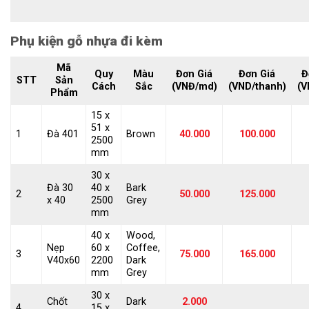
Phụ kiện gỗ nhựa đi kèm
Mã
Quy
Màu
Đơn Giá
Đơn Giá
Đ
STT
Sản
Cách
Sắc
(VNĐ/md)
(VND/thanh)
(V
Phẩm
15 x
51 x
1
Đà 401
Brown
40.000
100.000
2500
mm
30 x
Đà 30
40 x
Bark
2
50.000
125.000
x 40
2500
Grey
mm
40 x
Wood,
Nẹp
60 x
Coffee,
3
75.000
165.000
V40x60
2200
Dark
mm
Grey
30 x
Chốt
Dark
2.000
4
15 x