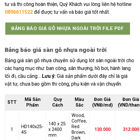
tư và thi công hoàn thiện, Quý Khách vui lòng liên hệ hotline
0896611522
để được tư vấn và báo giá tốt nhất.
BẢNG BÁO GIÁ GỖ NHỰA NGOÀI TRỜI FILE PDF
Bảng báo giá sàn gỗ nhựa ngoài trời
Bảng giá sàn gỗ nhựa chuyên sử dụng lót sàn ngoài trời cho
các hạng mục như: ban công, sân thượng, hồ bơi, hành lang
lối đi, cầu cảng…
Lưu ý:
Giá sản phẩm dưới đây chỉ là giá
vật tư, chưa bao gồm thi công, phụ kiện và vận chuyển.
Mã Sản
Quy
Màu
Đơn Giá
Đơn Giá
STT
Phẩm
Cách
Sắc
(VNĐ/md)
(VND/than
Wood,
Coffee,
140 x 25
HD140x25-
Red
1
x 2400
130.000
312.000
4S
Brown,
mm
Dark