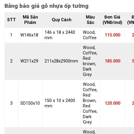
Bảng báo giá gỗ nhựa ốp tường
Mã Sản
Màu
Đơn Giá
Đ
STT
Quy Cách
Phẩm
Sắc
(VNĐ/md)
(VN
146 x 18 x 2440
Wood,
1
W146x18
115.000
2
mm
Coffee
Wood,
Coffee,
Red
2
W211x29
211x28x2900mm
185.000
5
brown,
Dark
Grey
Wood,
Coffee,
Red
150 x 10 x 2400
Brown,
3
SD150x10
120.000
2
mm
Red
Coffee,
Dark
Grey
Wood,