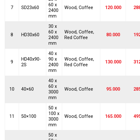
60 x
7
SD23x60
Wood, Coffee
120.000
28
2400
mm
30 x
60 x
Wood, Coffee,
8
HD30x60
80.000
19
2400
Red Coffee
mm
40 x
HD40x90-
90 x
Wood, Coffee,
9
130.000
31
2S
2400
Red Coffee
mm
40 x
60 x
10
40×60
Wood, Coffee
95.000
28
3000
mm
50 x
100 x
11
50×100
Wood, Coffee
165.000
49
3000
mm
50 x