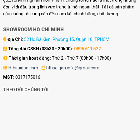
gỗ...Với kinh nghiệm hơn 7 năm, chúng tôi tự hào là một trong những
đơn vị đi đầu trong lĩnh vực trang trí nội ngoại thất. Tất cả sản phẩm
của chúng tôi cung cấp đều cam kết chính hãng, chất lượng.
SHOWROOM HỒ CHÍ MINH
Địa Chỉ:
52 Hồ Bá Kiện, Phường 15, Quận 10, TPHCM
Tổng đài CSKH (08h30 - 20h00):
0896 611 522
Thời gian hoạt động:
Thứ 2 - Thứ 7 (08h00 - 17h00)
Hthsaigon.com
-
hthsaigon.info@gmail.com
MST:
0317175016
THEO DÕI CHÚNG TÔI