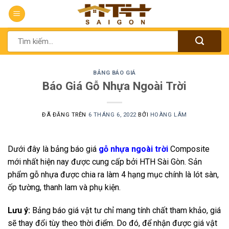
Chuyển
đến
nội
Tìm
dung
kiếm:
BẢNG BÁO GIÁ
Báo Giá Gỗ Nhựa Ngoài Trời
ĐÃ ĐĂNG TRÊN
6 THÁNG 6, 2022
BỞI
HOÀNG LÂM
Dưới đây là bảng báo giá
gỗ nhựa ngoài trời
Composite
mới nhất hiện nay được cung cấp bởi HTH Sài Gòn. Sản
phẩm gỗ nhựa được chia ra làm 4 hạng mục chính là lót sàn,
ốp tường, thanh lam và phụ kiện.
Lưu ý:
Bảng báo giá vật tư chỉ mang tính chất tham khảo, giá
sẽ thay đổi tùy theo thời điểm. Do đó, để nhận được giá vật