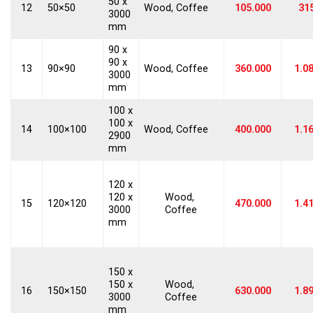
50 x
12
50×50
Wood, Coffee
105.000
31
3000
mm
90 x
90 x
13
90×90
Wood, Coffee
360.000
1.0
3000
mm
100 x
100 x
14
100×100
Wood, Coffee
400.000
1.1
2900
mm
120 x
120 x
Wood,
15
120×120
470.000
1.4
3000
Coffee
mm
150 x
150 x
Wood,
16
150×150
630.000
1.8
3000
Coffee
mm