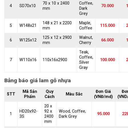
70 x 10 x 2400
Coffee,
4
SD70x10
70.000
1
mm
Dark
Grey
148 x 21 x 2200
Maple,
5
W148x21
115.000
2
mm
Coffee
125 x 12 x 2900
Walnut,
6
W125x12
66.000
1
mm
Cherry
Teak,
Coffee,
7
W110x16
110x16x2900
100.000
2
Silver
Gray
Bảng báo giá lam gỗ nhựa
Mã Sản
Quy
Đơn Giá
Đơ
STT
Màu Sắc
Phẩm
Cách
(VNĐ/md)
(VND
20 x
HD20x92-
92 x
Wood, Coffee,
1
95.000
22
3S
2400
Dark Grey
mm