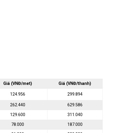
Giá (VNĐ/met)
Giá (VNĐ/thanh)
124.956
299.894
262.440
629.586
129.600
311.040
78.000
187.000