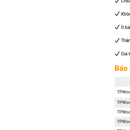
Chịu
Khôn
Ít bá
Thân
Giá t
Báo 
TPWoo
TPWoo
TPWoo
TPWoo