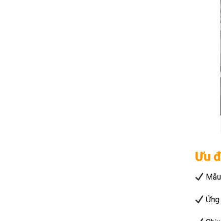
Ưu đ
Mẫu 
Ứng d