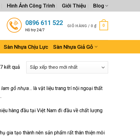
Hình Ảnh Công Trình
Giới Thiệu
Blog
0896 611 522
0
GIỎ HÀNG /
0
₫
Hỗ trợ 24/7
Sàn Nhựa Chịu Lực
Sàn Nhựa Giả Gỗ
7 kết quả
h lam gỗ nhựa
… là vật liệu trang trí nội ngoại thất
…
iệu hàng đầu tại Việt Nam đi đầu về chất lượng
 gia tạo thành nên sản phẩm rất thân thiện môi