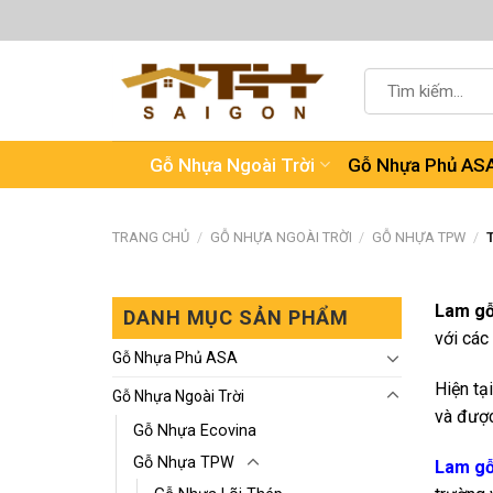
Chuyển
đến
nội
Tìm
dung
kiếm:
Gỗ Nhựa Ngoài Trời
Gỗ Nhựa Phủ AS
TRANG CHỦ
/
GỖ NHỰA NGOÀI TRỜI
/
GỖ NHỰA TPW
/
T
Lam gỗ
DANH MỤC SẢN PHẨM
với các
Gỗ Nhựa Phủ ASA
Hiện tại
Gỗ Nhựa Ngoài Trời
và được
Gỗ Nhựa Ecovina
Gỗ Nhựa TPW
Lam gỗ