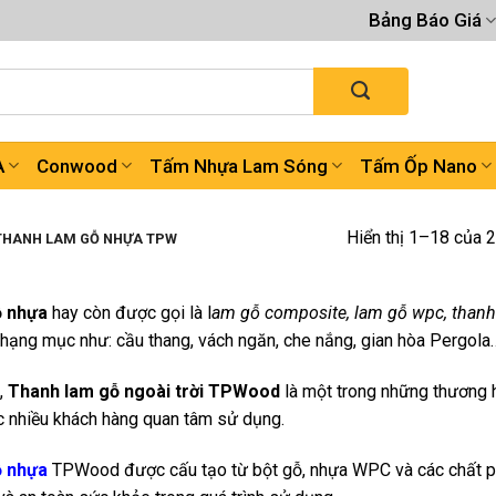
Bảng Báo Giá
A
Conwood
Tấm Nhựa Lam Sóng
Tấm Ốp Nano
Hiển thị 1–18 của 2
HANH LAM GỖ NHỰA TPW
 nhựa
hay còn được gọi là l
am gỗ composite, lam gỗ wpc, than
 hạng mục như: cầu thang, vách ngăn, che nắng, gian hòa Pergola
,
Thanh lam gỗ ngoài trời TPWood
là một trong những thương h
 nhiều khách hàng quan tâm sử dụng.
 nhựa
TPWood được cấu tạo từ bột gỗ, nhựa WPC và các chất phụ