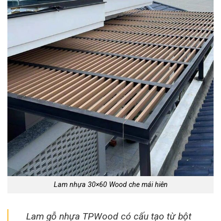
Lam nhựa 30×60 Wood che mái hiên
Lam gỗ nhựa TPWood có cấu tạo từ bột