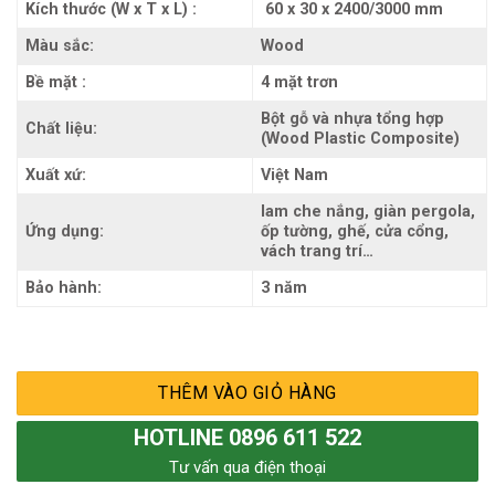
Kích thước (W x T x L) :
60 x 30 x 2400/3000 mm
Màu sắc:
Wood
Bề mặt :
4 mặt trơn
Bột gỗ và nhựa tổng hợp
Chất liệu:
(Wood Plastic Composite)
Xuất xứ:
Việt Nam
lam che nắng, giàn pergola,
Ứng dụng:
ốp tường, ghế, cửa cổng,
vách trang trí…
Bảo hành:
3 năm
THÊM VÀO GIỎ HÀNG
HOTLINE 0896 611 522
Tư vấn qua điện thoại