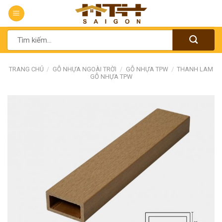
Chuyển
đến
nội
Tìm
dung
kiếm:
TRANG CHỦ
/
GỖ NHỰA NGOÀI TRỜI
/
GỖ NHỰA TPW
/
THANH LAM
GỖ NHỰA TPW