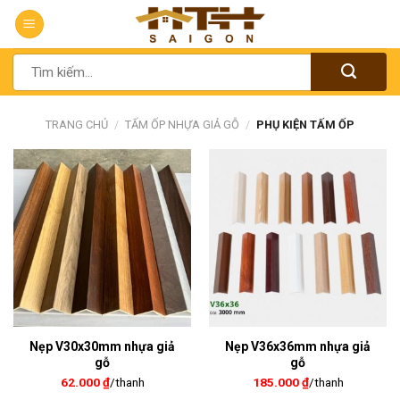
Chuyển
đến
nội
Tìm
dung
kiếm:
TRANG CHỦ
/
TẤM ỐP NHỰA GIẢ GỖ
/
PHỤ KIỆN TẤM ỐP
Nẹp V30x30mm nhựa giả
Nẹp V36x36mm nhựa giả
gỗ
gỗ
62.000
₫
/thanh
185.000
₫
/thanh