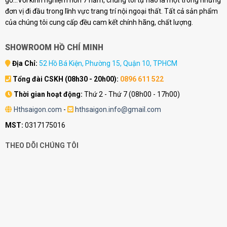
gỗ...Với kinh nghiệm hơn 7 năm, chúng tôi tự hào là một trong những
đơn vị đi đầu trong lĩnh vực trang trí nội ngoại thất. Tất cả sản phẩm
của chúng tôi cung cấp đều cam kết chính hãng, chất lượng.
SHOWROOM HỒ CHÍ MINH
Địa Chỉ:
52 Hồ Bá Kiện, Phường 15, Quận 10, TPHCM
Tổng đài CSKH (08h30 - 20h00):
0896 611 522
Thời gian hoạt động:
Thứ 2 - Thứ 7 (08h00 - 17h00)
Hthsaigon.com
-
hthsaigon.info@gmail.com
MST:
0317175016
THEO DÕI CHÚNG TÔI