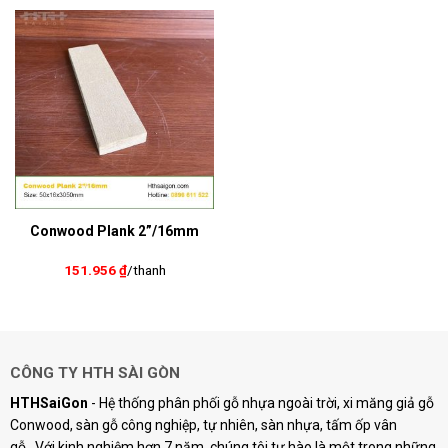
Conwood Plank 2”/16mm
151.956
₫
/thanh
CÔNG TY HTH SÀI GÒN
HTHSaiGon
- Hệ thống phân phối gỗ nhựa ngoài trời, xi măng giả gỗ
Conwood, sàn gỗ công nghiệp, tự nhiên, sàn nhựa, tấm ốp vân
gỗ...Với kinh nghiệm hơn 7 năm, chúng tôi tự hào là một trong những