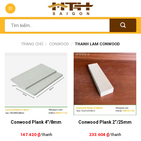
Chuyển
đến
nội
Tìm
dung
kiếm:
TRANG CHỦ
/
CONWOOD
/
THANH LAM CONWOOD
Conwood Plank 4”/8mm
Conwood Plank 2”/25mm
147.420
₫
/thanh
233.604
₫
/thanh