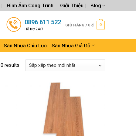
Hình Ảnh Công Trình
Giới Thiệu
Blog
0896 611 522
0
GIỎ HÀNG /
0
₫
Hỗ trợ 24/7
Sàn Nhựa Chịu Lực
Sàn Nhựa Giả Gỗ
10 results