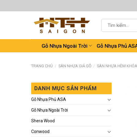
Chuyển
đến
nội
Tìm
dung
kiếm:
Gỗ Nhựa Ngoài Trời
Gỗ Nhựa Phủ AS
TRANG CHỦ
/
SÀN NHỰA GIẢ GỖ
/
SÀN NHỰA HÈM KHÓ
DANH MỤC SẢN PHẨM
Gỗ Nhựa Phủ ASA
Gỗ Nhựa Ngoài Trời
Shera Wood
Conwood