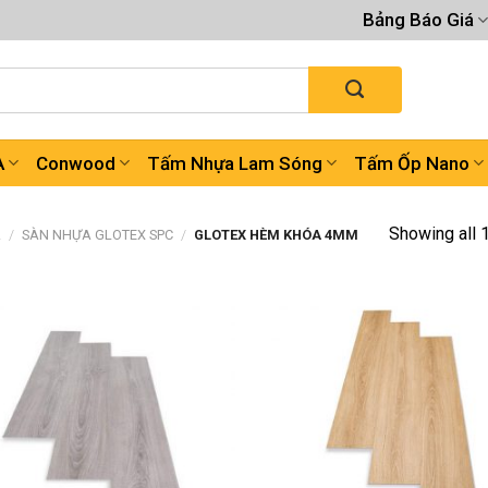
Bảng Báo Giá
A
Conwood
Tấm Nhựa Lam Sóng
Tấm Ốp Nano
Showing all 
A
/
SÀN NHỰA GLOTEX SPC
/
GLOTEX HÈM KHÓA 4MM