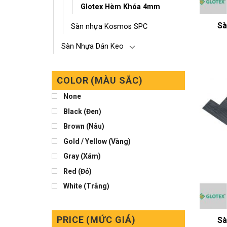
Glotex Hèm Khóa 4mm
Sà
Sàn nhựa Kosmos SPC
Sàn Nhựa Dán Keo
COLOR (MÀU SẮC)
None
Black (Đen)
Brown (Nâu)
Gold / Yellow (Vàng)
Gray (Xám)
Red (Đỏ)
White (Trắng)
PRICE (MỨC GIÁ)
Sà