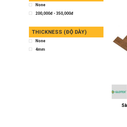
None
200,000đ - 350,000đ
THICKNESS (ĐỘ DÀY)
None
4mm
Sà