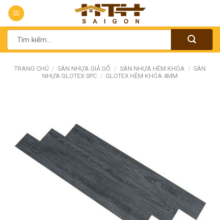
Chuyển
đến
nội
Tìm
dung
kiếm:
TRANG CHỦ
/
SÀN NHỰA GIẢ GỖ
/
SÀN NHỰA HÈM KHÓA
/
SÀN
NHỰA GLOTEX SPC
/
GLOTEX HÈM KHÓA 4MM