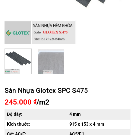
Sàn Nhựa Glotex SPC S475
245.000
₫
/m2
Độ dày:
4 mm
Kích thước:
915
x 153 x 4 mm
Cốt AC/E:
AC5/E1