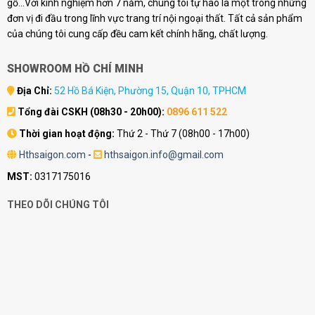
gỗ...Với kinh nghiệm hơn 7 năm, chúng tôi tự hào là một trong những
đơn vị đi đầu trong lĩnh vực trang trí nội ngoại thất. Tất cả sản phẩm
của chúng tôi cung cấp đều cam kết chính hãng, chất lượng.
SHOWROOM HỒ CHÍ MINH
Địa Chỉ:
52 Hồ Bá Kiện, Phường 15, Quận 10, TPHCM
Tổng đài CSKH (08h30 - 20h00):
0896 611 522
Thời gian hoạt động:
Thứ 2 - Thứ 7 (08h00 - 17h00)
Hthsaigon.com
-
hthsaigon.info@gmail.com
MST:
0317175016
THEO DÕI CHÚNG TÔI