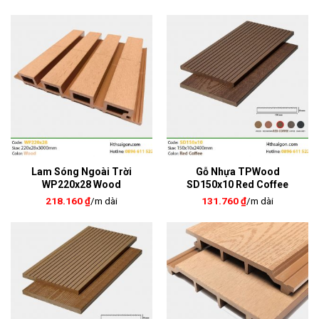
Lam Sóng Ngoài Trời
Gỗ Nhựa TPWood
WP220x28 Wood
SD150x10 Red Coffee
218.160
₫
/m dài
131.760
₫
/m dài