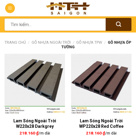
Chuyển
đến
nội
Tìm
dung
kiếm:
TRANG CHỦ
/
GỖ NHỰA NGOÀI TRỜI
/
GỖ NHỰA TPW
/
GỖ NHỰA ỐP
TƯỜNG
Lam Sóng Ngoài Trời
Lam Sóng Ngoài Trời
W220x28 Darkgrey
WP220x28 Red Coffee
218.160
₫
/m dài
218.160
₫
/m dài