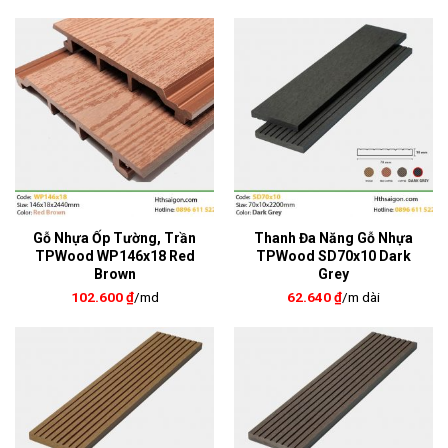
Gỗ Nhựa Ốp Tường, Trần
Thanh Đa Năng Gỗ Nhựa
TPWood WP146x18 Red
TPWood SD70x10 Dark
Brown
Grey
102.600
₫
/md
62.640
₫
/m dài