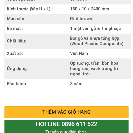
Kích thước (W x H x L) :
150 x 10 x 2400 mm
Màu sắc:
Red brown
Bề mặt :
1 mặt vân gỗ & 1 mặt sọc
Bột gỗ và nhựa tổng hợp
Chất liệu:
(Wood Plastic Composite)
Xuất xứ:
Việt Nam
Ốp tường, trần, bồn hoa,
Ứng dụng:
hàng rào, vách trang trí
ngoài trời…
Bảo hành:
3 năm
THÊM VÀO GIỎ HÀNG
HOTLINE 0896 611 522
Tư vấn qua điện thoại