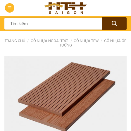
Chuyển
đến
nội
Tìm
dung
kiếm:
TRANG CHỦ
/
GỖ NHỰA NGOÀI TRỜI
/
GỖ NHỰA TPW
/
GỖ NHỰA ỐP
TƯỜNG