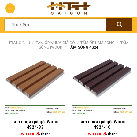
Chuyển
đến
nội
Tìm
dung
kiếm:
TRANG CHỦ
/
TẤM ỐP NHỰA GIẢ GỖ
/
TẤM ỐP LAM SÓNG
/
TẤM
SÓNG IWOOD
/
TẤM SÓNG 4S24
Lam nhựa giả gỗ iWood
Lam nhựa giả gỗ iWood
4S24-33
4S24-10
390.000
₫
/thanh
390.000
₫
/thanh