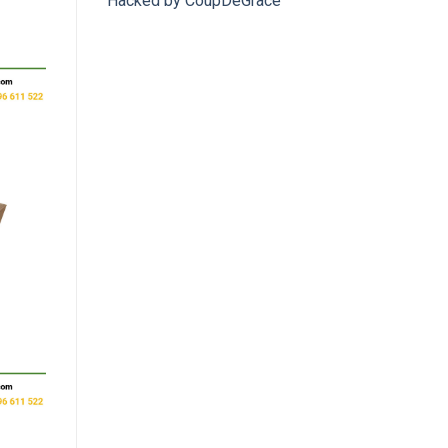
Hacked by CoupDeGrace