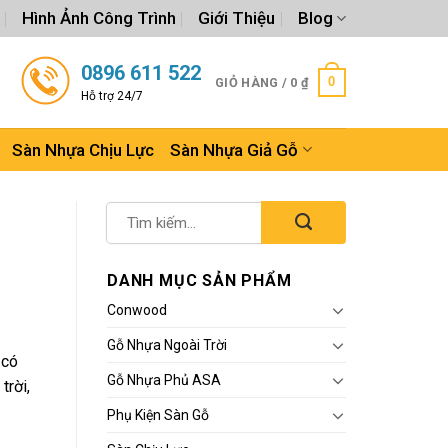
Hình Ảnh Công Trình
Giới Thiệu
Blog
0896 611 522
0
GIỎ HÀNG /
0
₫
Hỗ trợ 24/7
Sàn Nhựa Chịu Lực
Sàn Nhựa Giả Gỗ
DANH MỤC SẢN PHẨM
Conwood
Gỗ Nhựa Ngoài Trời
 có
Gỗ Nhựa Phủ ASA
trời,
Phụ Kiện Sàn Gỗ