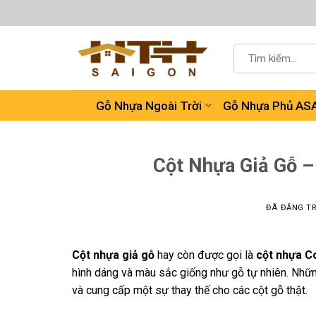
Chuyển
đến
nội
Tìm
dung
kiếm:
Gỗ Nhựa Ngoài Trời
Gỗ Nhựa Phủ AS
Cột Nhựa Giả Gỗ –
ĐÃ ĐĂNG T
Cột nhựa giả gỗ
hay còn được gọi là
cột nhựa C
hình dáng và màu sắc giống như gỗ tự nhiên. Những
và cung cấp một sự thay thế cho các cột gỗ thật.