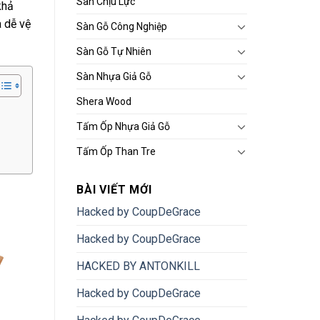
Sàn Chịu Lực
khả
à dễ vệ
Sàn Gỗ Công Nghiệp
Sàn Gỗ Tự Nhiên
Sàn Nhựa Giả Gỗ
Shera Wood
Tấm Ốp Nhựa Giả Gỗ
Tấm Ốp Than Tre
BÀI VIẾT MỚI
Hacked by CoupDeGrace
Hacked by CoupDeGrace
HACKED BY ANTONKILL
Hacked by CoupDeGrace