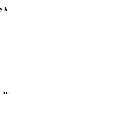
y là
ác
trụ