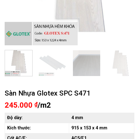
Sàn Nhựa Glotex SPC S471
245.000
₫
/m2
Độ dày:
4 mm
Kích thước:
915
x 153 x 4 mm
Cốt AC/E:
AC5/E1