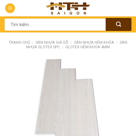
Chuyển
đến
nội
Tìm
dung
kiếm:
TRANG CHỦ
/
SÀN NHỰA GIẢ GỖ
/
SÀN NHỰA HÈM KHÓA
/
SÀN
NHỰA GLOTEX SPC
/
GLOTEX HÈM KHÓA 4MM