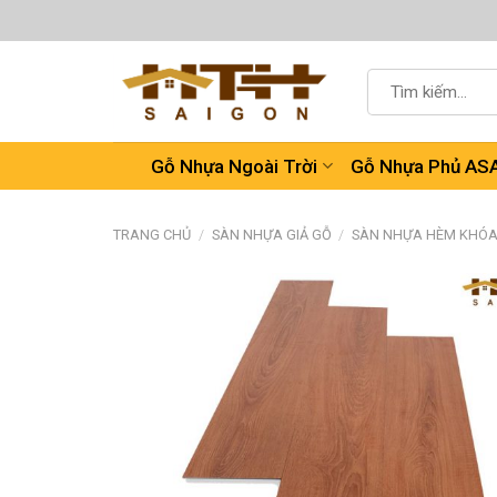
Chuyển
đến
nội
Tìm
dung
kiếm:
Gỗ Nhựa Ngoài Trời
Gỗ Nhựa Phủ AS
TRANG CHỦ
/
SÀN NHỰA GIẢ GỖ
/
SÀN NHỰA HÈM KHÓ