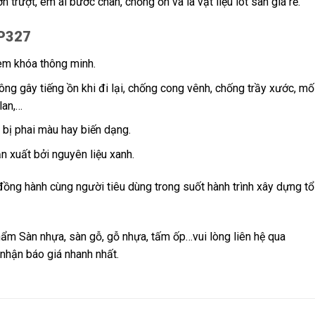
trượt, êm ái bước chân, chống ồn và là vật liệu lót sàn giá rẻ.
 P327
hèm khóa thông minh.
g gây tiếng ồn khi đi lại, chống cong vênh, chống trầy xước, mố
lan,…
bị phai màu hay biến dạng.
n xuất bởi nguyên liệu xanh.
ồng hành cùng người tiêu dùng trong suốt hành trình xây dựng t
hẩm Sàn nhựa, sàn gỗ, gỗ nhựa, tấm ốp…vui lòng liên hệ qua
nhận báo giá nhanh nhất.