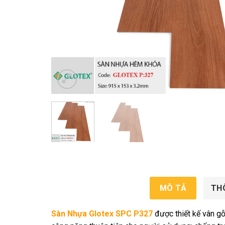
MÔ TẢ
TH
Sàn Nhựa Glotex SPC P327
được thiết kế vân g