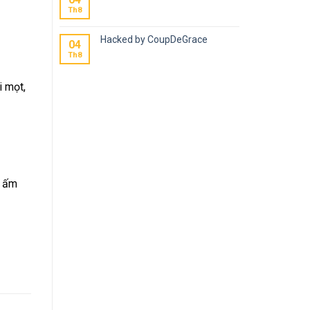
Th8
Hacked by CoupDeGrace
04
Th8
i mọt,
ổ ấm