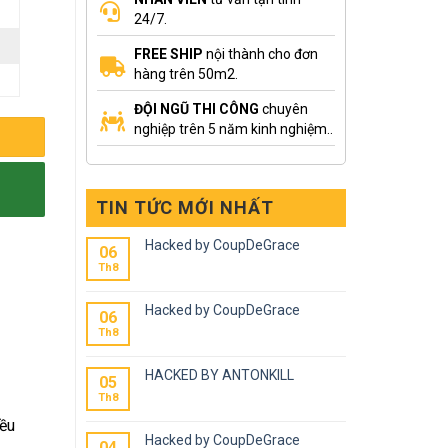
24/7.
FREE SHIP
nội thành cho đơn
hàng trên 50m2.
ĐỘI NGŨ THI CÔNG
chuyên
nghiệp trên 5 năm kinh nghiệm..
TIN TỨC MỚI NHẤT
Hacked by CoupDeGrace
06
Th8
Hacked by CoupDeGrace
06
Th8
HACKED BY ANTONKILL
05
Th8
iều
Hacked by CoupDeGrace
04