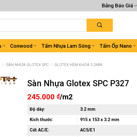
Bảng Báo Giá
A
Conwood
Tấm Nhựa Lam Sóng
Tấm Ốp Nano
A
/
SÀN NHỰA GLOTEX SPC
/
GLOTEX HÈM KHÓA 3.2MM
Sàn Nhựa Glotex SPC P327
245.000
₫
/m2
Độ dày:
3.2 mm
Kích thước:
915
x 153 x 3.2 mm
Cốt AC/E:
AC5/E1