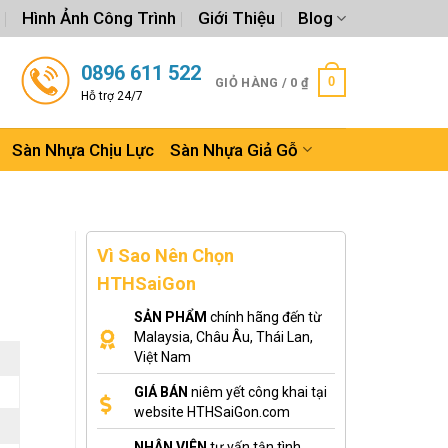
Hình Ảnh Công Trình
Giới Thiệu
Blog
0896 611 522
0
GIỎ HÀNG /
0
₫
Hỗ trợ 24/7
Sàn Nhựa Chịu Lực
Sàn Nhựa Giả Gỗ
Vì Sao Nên Chọn
HTHSaiGon
SẢN PHẨM
chính hãng đến từ
Malaysia, Châu Âu, Thái Lan,
Việt Nam
GIÁ BÁN
niêm yết công khai tại
website HTHSaiGon.com
NHÂN VIÊN
tư vấn tận tình