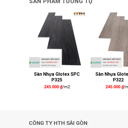
SẢN PHẨM TƯƠNG TỰ
kado SPC
Sàn Nhựa Glotex SPC
Sàn Nhựa Glot
01
P325
P322
₫
/m2
245.000
₫
/m2
245.000
₫
/
CÔNG TY HTH SÀI GÒN