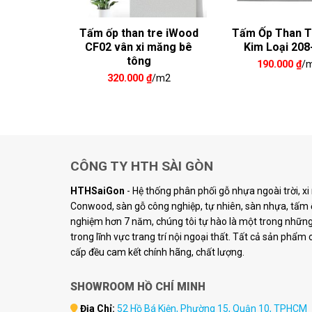
 Tre Vân
Tấm ốp than tre iWood
Tấm Ốp Than T
04
CF02 vân xi măng bê
Kim Loại 208
tông
₫
/m2
190.000
₫
/
320.000
₫
/m2
CÔNG TY HTH SÀI GÒN
HTHSaiGon
- Hệ thống phân phối gỗ nhựa ngoài trời, x
Conwood, sàn gỗ công nghiệp, tự nhiên, sàn nhựa, tấm ố
nghiệm hơn 7 năm, chúng tôi tự hào là một trong những 
trong lĩnh vực trang trí nội ngoại thất. Tất cả sản phẩm
cấp đều cam kết chính hãng, chất lượng.
SHOWROOM HỒ CHÍ MINH
Địa Chỉ:
52 Hồ Bá Kiện, Phường 15, Quận 10, TPHCM