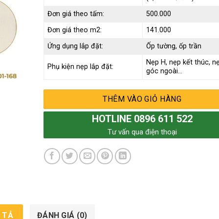
Đơn giá theo tấm:
500.000
Đơn giá theo m2:
141.000
Ứng dụng lắp đặt:
Ốp tường, ốp trần
Nẹp H, nẹp kết thúc, n
Phụ kiện nẹp lắp đặt:
góc ngoài…
THÊM VÀO GIỎ HÀNG
HOTLINE 0896 611 522
Tư vấn qua điện thoại
 TẢ
ĐÁNH GIÁ (0)