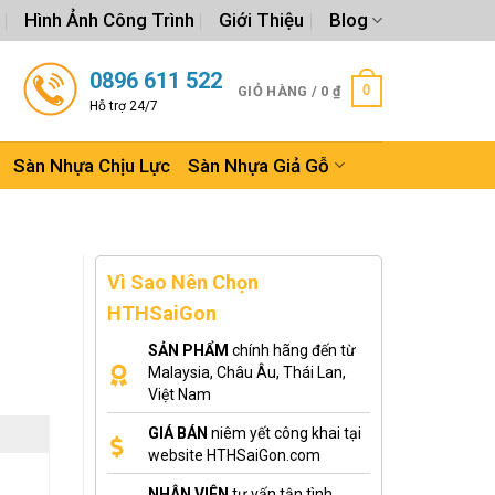
Hình Ảnh Công Trình
Giới Thiệu
Blog
0896 611 522
0
GIỎ HÀNG /
0
₫
Hỗ trợ 24/7
Sàn Nhựa Chịu Lực
Sàn Nhựa Giả Gỗ
Vì Sao Nên Chọn
HTHSaiGon
SẢN PHẨM
chính hãng đến từ
Malaysia, Châu Âu, Thái Lan,
Việt Nam
GIÁ BÁN
niêm yết công khai tại
website HTHSaiGon.com
NHÂN VIÊN
tư vấn tận tình