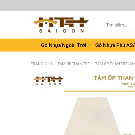
Chuyển
đến
nội
Tìm
dung
kiếm:
Gỗ Nhựa Ngoài Trời
Gỗ Nhựa Phủ AS
TRANG CHỦ
/
TẤM ỐP THAN TRE
/
TẤM ỐP THAN TRE VÂN