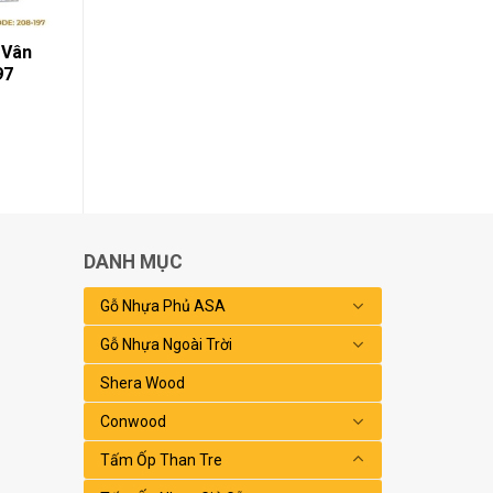
 Vân
97
DANH MỤC
Gỗ Nhựa Phủ ASA
Gỗ Nhựa Ngoài Trời
Shera Wood
Conwood
Tấm Ốp Than Tre