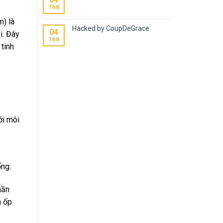
Th8
) là
Hacked by CoupDeGrace
04
i. Đây
Th8
 tinh
ới môi
ống.
hần
m ốp