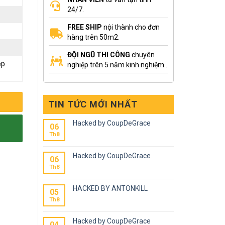
24/7.
FREE SHIP
nội thành cho đơn
hàng trên 50m2.
ĐỘI NGŨ THI CÔNG
chuyên
ẹp
nghiệp trên 5 năm kinh nghiệm..
TIN TỨC MỚI NHẤT
Hacked by CoupDeGrace
06
Th8
Hacked by CoupDeGrace
06
Th8
HACKED BY ANTONKILL
05
Th8
Hacked by CoupDeGrace
04