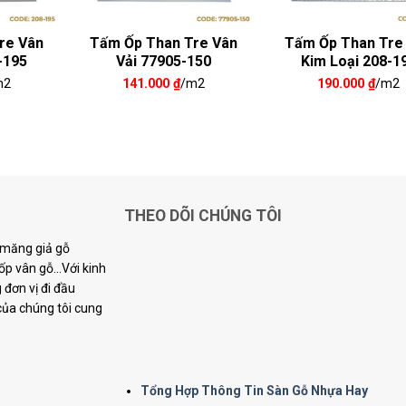
re Vân
Tấm Ốp Than Tre Vân
Tấm Ốp Than Tre
-195
Vải 77905-150
Kim Loại 208-1
m2
141.000
₫
/m2
190.000
₫
/m2
THEO DÕI CHÚNG TÔI
i măng giả gỗ
p vân gỗ...Với kinh
đơn vị đi đầu
 của chúng tôi cung
Tổng Hợp Thông Tin Sàn Gỗ Nhựa Hay