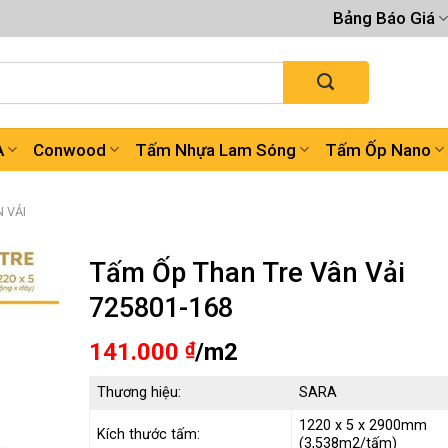
Bảng Báo Giá
A
Conwood
Tấm Nhựa Lam Sóng
Tấm Ốp Nano
 VẢI
Tấm Ốp Than Tre Vân Vải
725801-168
141.000
₫
/m2
Thương hiệu:
SARA
1220 x 5 x 2900mm
Kích thước tấm:
(3,538m2/tấm)