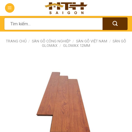
Chuyển
đến
nội
Tìm
dung
kiếm:
TRANG CHỦ
/
SÀN GỖ CÔNG NGHIỆP
/
SÀN GỖ VIỆT NAM
/
SÀN GỖ
GLOMAX
/
GLOMAX 12MM