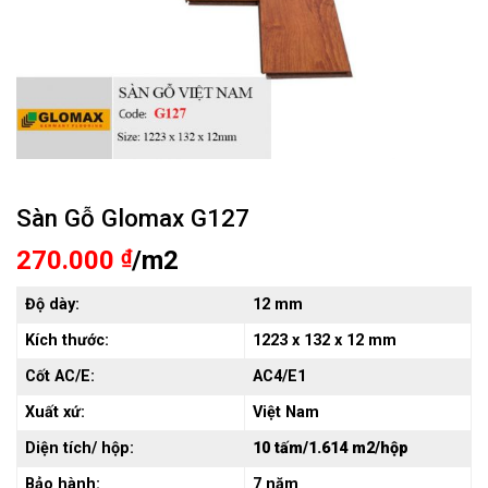
Sàn Gỗ Glomax G127
270.000
₫
/m2
Độ dày:
12 mm
Kích thước:
1223 x 132 x 12 mm
Cốt AC/E:
AC4/E1
Xuất xứ:
Việt Nam
Diện tích/ hộp:
10 tấm/1.614 m2/hộp
Bảo hành:
7 năm