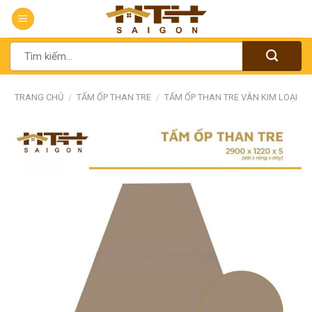
Chuyển
đến
nội
Tìm
dung
kiếm:
TRANG CHỦ
/
TẤM ỐP THAN TRE
/
TẤM ỐP THAN TRE VÂN KIM LOẠI