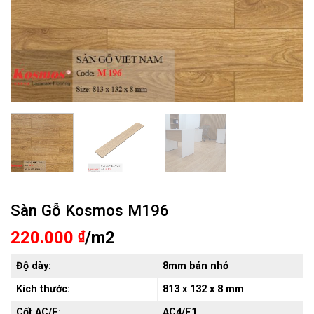
Sàn Gỗ Kosmos M196
220.000
₫
/m2
Độ dày:
8mm bản nhỏ
Kích thước:
813 x 132 x 8 mm
Cốt AC/E:
AC4/E1