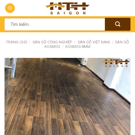
Chuyển
đến
nội
Tìm
dung
kiếm:
TRANG CHỦ
/
SÀN GỖ CÔNG NGHIỆP
/
SÀN GỖ VIỆT NAM
/
SÀN GỖ
KOSMOS
/
KOSMOS 8MM