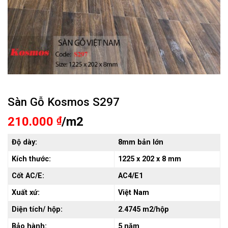
Sàn Gỗ Kosmos S297
210.000
₫
/m2
Độ dày:
8mm bản lớn
Kích thước:
1225 x 202 x 8 mm
Cốt AC/E:
AC4/E1
Xuất xứ:
Việt Nam
Diện tích/ hộp:
2.4745 m2/hộp
Bảo hành:
5 năm