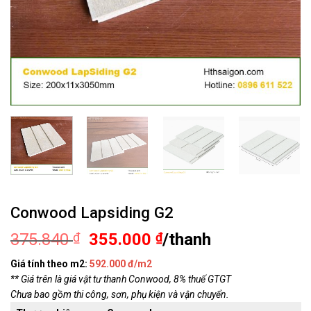
Conwood Lapsiding G2
Giá
Giá
375.840
₫
355.000
₫
/thanh
gốc
hiện
Giá tính theo m2:
592.000 đ/m2
là:
tại
** Giá trên là giá vật tư thanh Conwood, 8% thuế GTGT
375.840 ₫.
là:
Chưa bao gồm thi công, sơn, phụ kiện và vận chuyển.
355.000 ₫.