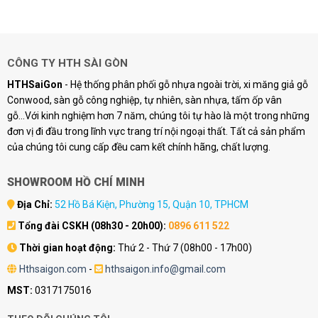
là:
tại
386.640 ₫.
là:
345.000 ₫.
CÔNG TY HTH SÀI GÒN
HTHSaiGon
- Hệ thống phân phối gỗ nhựa ngoài trời, xi măng giả gỗ
Conwood, sàn gỗ công nghiệp, tự nhiên, sàn nhựa, tấm ốp vân
gỗ...Với kinh nghiệm hơn 7 năm, chúng tôi tự hào là một trong những
đơn vị đi đầu trong lĩnh vực trang trí nội ngoại thất. Tất cả sản phẩm
của chúng tôi cung cấp đều cam kết chính hãng, chất lượng.
SHOWROOM HỒ CHÍ MINH
Địa Chỉ:
52 Hồ Bá Kiện, Phường 15, Quận 10, TPHCM
Tổng đài CSKH (08h30 - 20h00):
0896 611 522
Thời gian hoạt động:
Thứ 2 - Thứ 7 (08h00 - 17h00)
Hthsaigon.com
-
hthsaigon.info@gmail.com
MST:
0317175016