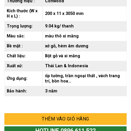
Thương hiệu :
Conwood
Kích thước (W x
200 x 11 x 3050 mm
H x L) :
Trọng lượng:
9.04 kg/ thanh
Màu sắc:
màu thô xi măng
Bề mặt :
xớ gỗ, hèm âm dương
Chất liệu:
Bột gỗ và xi măng
Xuất xứ:
Thái Lan & Indonesia
ốp tường, trần ngoại thất , vách trang
Ứng dụng:
trí, bồn hoa…
Bảo hành:
3 năm
THÊM VÀO GIỎ HÀNG
HOTLINE 0896 611 522