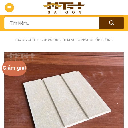
Chuyển
đến
nội
Tìm
dung
kiếm:
TRANG CHỦ
/
CONWOOD
/
THANH CONWOOD ỐP TƯỜNG
Giảm giá!