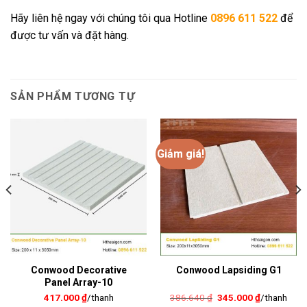
Hãy liên hệ ngay với chúng tôi qua Hotline
0896 611 522
để
được tư vấn và đặt hàng.
SẢN PHẨM TƯƠNG TỰ
Giảm giá!
Conwood Decorative
Conwood Lapsiding G1
Panel Array-10
Giá
Giá
386.640
₫
345.000
₫
/thanh
417.000
₫
/thanh
gốc
hiện