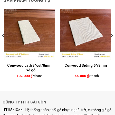
SẢN PHẨM TƯƠNG TỰ
Conwood Lath 3”cut/8mm
Conwood Siding 6”/8mm
– xớ gỗ
155.000
₫
/thanh
102.000
₫
/thanh
CÔNG TY HTH SÀI GÒN
HTHSaiGon
- Hệ thống phân phối gỗ nhựa ngoài trời, xi măng giả gỗ