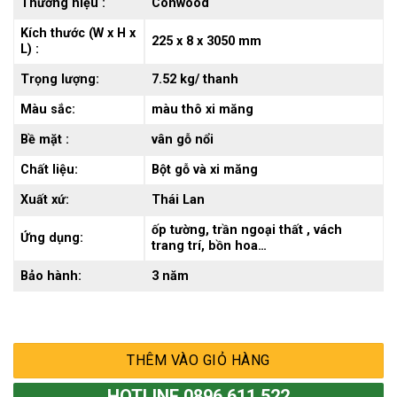
Thương hiệu :
Conwood
Kích thước (W x H x
225 x 8 x 3050 mm
L) :
Trọng lượng:
7.52 kg/ thanh
Màu sắc:
màu thô xi măng
Bề mặt :
vân gỗ nổi
Chất liệu:
Bột gỗ và xi măng
Xuất xứ:
Thái Lan
ốp tường, trần ngoại thất , vách
Ứng dụng:
trang trí, bồn hoa…
Bảo hành:
3 năm
THÊM VÀO GIỎ HÀNG
HOTLINE 0896 611 522