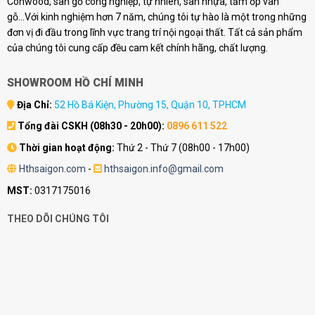
Conwood, sàn gỗ công nghiệp, tự nhiên, sàn nhựa, tấm ốp vân
gỗ...Với kinh nghiệm hơn 7 năm, chúng tôi tự hào là một trong những
đơn vị đi đầu trong lĩnh vực trang trí nội ngoại thất. Tất cả sản phẩm
của chúng tôi cung cấp đều cam kết chính hãng, chất lượng.
SHOWROOM HỒ CHÍ MINH
Địa Chỉ:
52 Hồ Bá Kiện, Phường 15, Quận 10, TPHCM
Tổng đài CSKH (08h30 - 20h00):
0896 611 522
Thời gian hoạt động:
Thứ 2 - Thứ 7 (08h00 - 17h00)
Hthsaigon.com
-
hthsaigon.info@gmail.com
MST:
0317175016
THEO DÕI CHÚNG TÔI