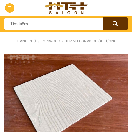
Chuyển
đến
nội
Tìm
dung
kiếm:
TRANG CHỦ
/
CONWOOD
/
THANH CONWOOD ỐP TƯỜNG