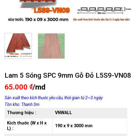
Lam 5 Sóng SPC 9mm Gỗ Đỏ L5S9-VN08
65.000
₫
/md
Sản xuất theo kích thước yêu cầu, thời gian từ 2~3 ngày
Tồn kho: Thanh 3m
Thương hiệu :
VNWALL
Kích thước (W x H x
190 x 9 x 3000 mm
L) :