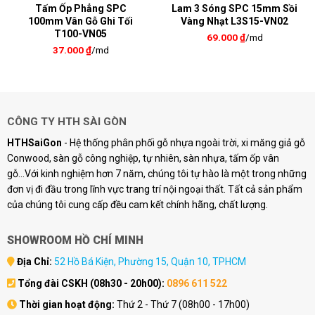
Tấm Ốp Phẳng SPC
Lam 3 Sóng SPC 15mm Sồi
100mm Vân Gỗ Ghi Tối
Vàng Nhạt L3S15-VN02
T100-VN05
69.000
₫
/md
37.000
₫
/md
CÔNG TY HTH SÀI GÒN
HTHSaiGon
- Hệ thống phân phối gỗ nhựa ngoài trời, xi măng giả gỗ
Conwood, sàn gỗ công nghiệp, tự nhiên, sàn nhựa, tấm ốp vân
gỗ...Với kinh nghiệm hơn 7 năm, chúng tôi tự hào là một trong những
đơn vị đi đầu trong lĩnh vực trang trí nội ngoại thất. Tất cả sản phẩm
của chúng tôi cung cấp đều cam kết chính hãng, chất lượng.
SHOWROOM HỒ CHÍ MINH
Địa Chỉ:
52 Hồ Bá Kiện, Phường 15, Quận 10, TPHCM
Tổng đài CSKH (08h30 - 20h00):
0896 611 522
Thời gian hoạt động:
Thứ 2 - Thứ 7 (08h00 - 17h00)