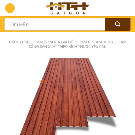
Chuyển
đến
nội
Tìm
dung
kiếm:
TRANG CHỦ
/
TẤM ỐP NHỰA GIẢ GỖ
/
TẤM ỐP LAM SÓNG
/
LAM
SÓNG SẢN XUẤT THEO KÍCH THƯỚC YÊU CẦU