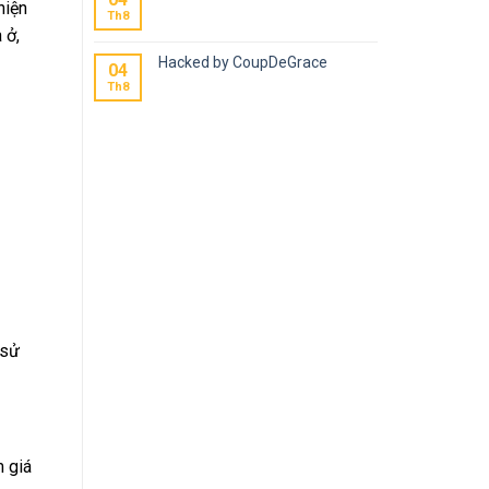
hiện
Th8
 ở,
Hacked by CoupDeGrace
04
Th8
 sử
m giá