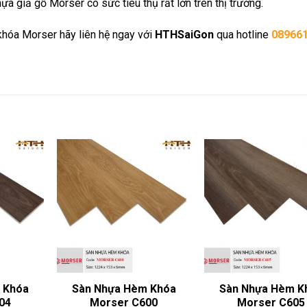
a giả gỗ Morser có sức tiêu thụ rất lớn trên thị trường.
hóa Morser hãy liên hệ ngay với
HTHSaiGon
qua hotline
08966
 Khóa
Sàn Nhựa Hèm Khóa
Sàn Nhựa Hèm K
04
Morser C600
Morser C605