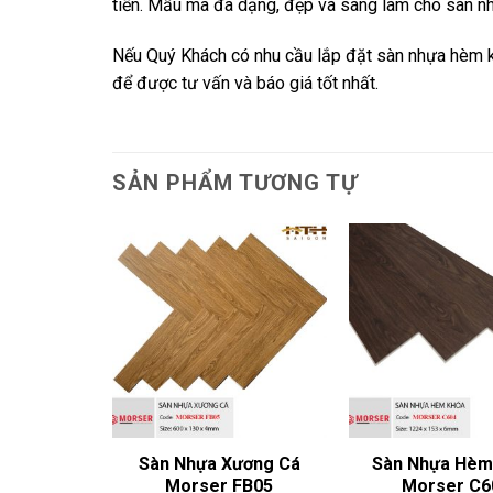
tiền. Mẫu mã đa dạng, đẹp và sang làm cho sàn nhự
Nếu Quý Khách có nhu cầu lắp đặt sàn nhựa hèm k
để được tư vấn và báo giá tốt nhất.
SẢN PHẨM TƯƠNG TỰ
èm Khóa
Sàn Nhựa Xương Cá
Sàn Nhựa Hèm
C603
Morser FB05
Morser C6