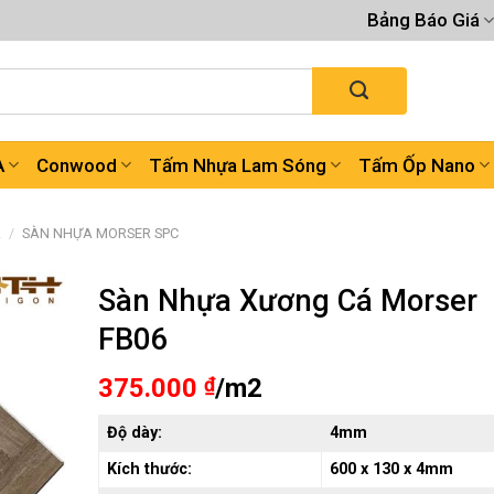
Bảng Báo Giá
A
Conwood
Tấm Nhựa Lam Sóng
Tấm Ốp Nano
A
/
SÀN NHỰA MORSER SPC
Sàn Nhựa Xương Cá Morser
FB06
375.000
₫
/m2
Độ dày:
4mm
Kích thước:
600 x 130 x 4mm