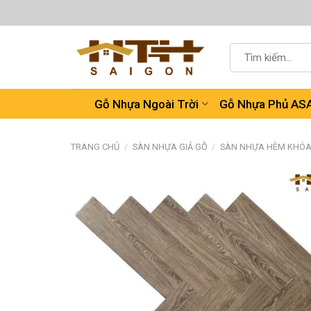
Chuyển
đến
nội
Tìm
dung
kiếm:
Gỗ Nhựa Ngoài Trời
Gỗ Nhựa Phủ AS
TRANG CHỦ
/
SÀN NHỰA GIẢ GỖ
/
SÀN NHỰA HÈM KHÓ