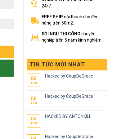
24/7.
FREE SHIP
nội thành cho đơn
hàng trên 50m2.
ĐỘI NGŨ THI CÔNG
chuyên
nghiệp trên 5 năm kinh nghiệm..
TIN TỨC MỚI NHẤT
Hacked by CoupDeGrace
06
Th8
Hacked by CoupDeGrace
06
Th8
HACKED BY ANTONKILL
05
Th8
Hacked by CoupDeGrace
04