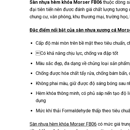
Sàn nhựa hèm khóa Morser FB06
thuộc dòng sà
đại tiên tiến nên đươc đánh giá chất lượng tương 
chung cư, văn phòng, khu thương mại, trường học,
Đặc điểm nổi bật của sàn nhựa xương cá Mors
Cấp độ mài mòn trên bề mặt theo tiêu chuẩn, ch
Có khả năng chịu lực, chống va đập tốt
Màu sắc đẹp, đa dạng về chủng loại sản phẩm, p
Chống được hóa chất tẩy rửa, chống bám bẩn, d
Không phai màu, giữ được độ sáng bóng sau n
Hèm khóa thông minh, có phủ sáp nến tạo độ l
dụng
Mức khí thải Formaldehyde thấp theo tiêu chuẩ
Sàn nhựa hèm khóa Morser FB06
có mức giá trung