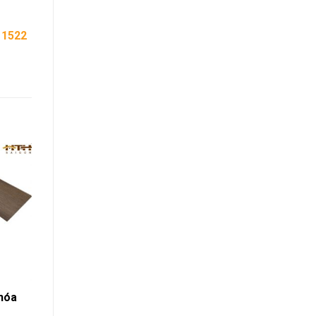
11522
hóa