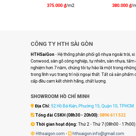
₫
/m2
375.000
₫
/m2
380.000
₫
/
CÔNG TY HTH SÀI GÒN
HTHSaiGon
- Hệ thống phân phối gỗ nhựa ngoài trời, x
Conwood, sàn gỗ công nghiệp, tự nhiên, sàn nhựa, tấm ố
nghiệm hơn 7 năm, chúng tôi tự hào là một trong những 
trong lĩnh vực trang trí nội ngoại thất. Tất cả sản phẩm
cấp đều cam kết chính hãng, chất lượng.
SHOWROOM HỒ CHÍ MINH
Địa Chỉ:
52 Hồ Bá Kiện, Phường 15, Quận 10, TPHCM
Tổng đài CSKH (08h30 - 20h00):
0896 611 522
Thời gian hoạt động:
Thứ 2 - Thứ 7 (08h00 - 17h00)
Hthsaigon.com
-
hthsaigon.info@gmail.com