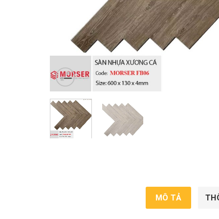
MÔ TẢ
TH