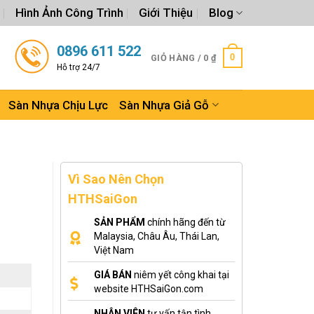
Hình Ảnh Công Trình
Giới Thiệu
Blog
0896 611 522
0
GIỎ HÀNG /
0
₫
Hỗ trợ 24/7
Sàn Nhựa Chịu Lực
Sàn Nhựa Giả Gỗ
Vì Sao Nên Chọn
HTHSaiGon
SẢN PHẨM
chính hãng đến từ
Malaysia, Châu Âu, Thái Lan,
Việt Nam
GIÁ BÁN
niêm yết công khai tại
website HTHSaiGon.com
NHÂN VIÊN
tư vấn tận tình