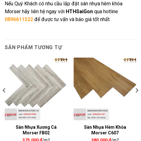
Nếu Quý Khách có nhu cầu lắp đặt sàn nhựa hèm khóa
Morser hãy liên hệ ngay với
HTHSaiGon
qua hotline
0896611522
để được tư vấn và báo giá tốt nhất.
SẢN PHẨM TƯƠNG TỰ
Sàn Nhựa Xương Cá
Sàn Nhựa Hèm Khóa
Morser FB02
Morser C607
375.000
₫
/m2
380.000
₫
/m2