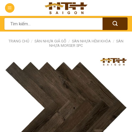
Chuyển
đến
nội
Tìm
dung
kiếm:
TRANG CHỦ
/
SÀN NHỰA GIẢ GỖ
/
SÀN NHỰA HÈM KHÓA
/
SÀN
NHỰA MORSER SPC