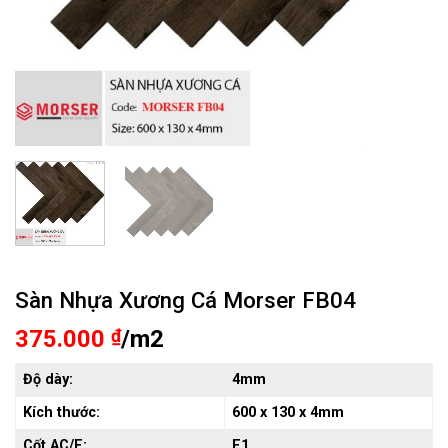
Sàn Nhựa Xương Cá Morser FB04
375.000
₫
/m2
Độ dày:
4mm
Kích thước:
600 x 130 x 4mm
Cốt AC/E:
E1