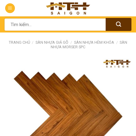
Chuyển
đến
nội
Tìm
dung
kiếm:
TRANG CHỦ
/
SÀN NHỰA GIẢ GỖ
/
SÀN NHỰA HÈM KHÓA
/
SÀN
NHỰA MORSER SPC