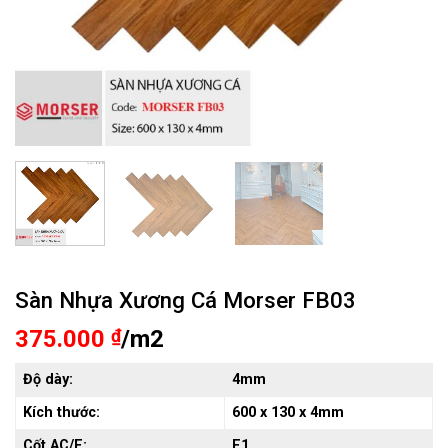
Sàn Nhựa Xương Cá Morser FB03
375.000
₫
/m2
Độ dày:
4mm
Kích thước:
600 x 130 x 4mm
Cốt AC/E:
E1