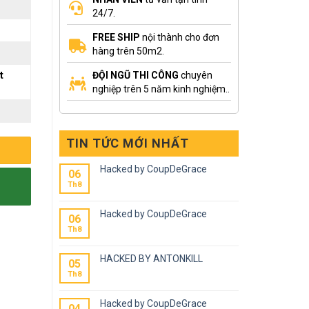
24/7.
FREE SHIP
nội thành cho đơn
hàng trên 50m2.
t
ĐỘI NGŨ THI CÔNG
chuyên
nghiệp trên 5 năm kinh nghiệm..
TIN TỨC MỚI NHẤT
Hacked by CoupDeGrace
06
Th8
Hacked by CoupDeGrace
06
Th8
HACKED BY ANTONKILL
05
Th8
Hacked by CoupDeGrace
04