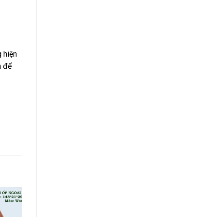
 hiện
n
để