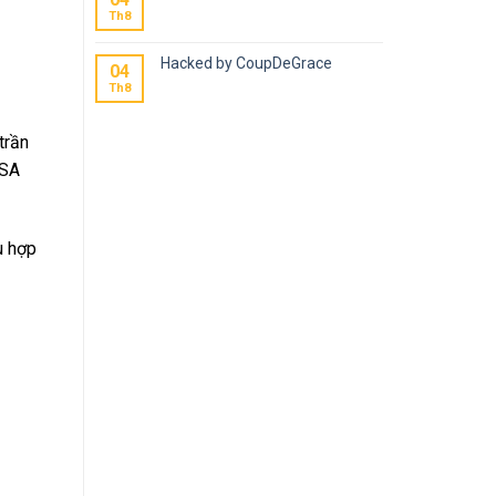
Th8
Hacked by CoupDeGrace
04
Th8
trần
ASA
ù hợp