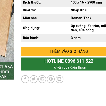
Kích thước:
100 x 16 x 2900 mm
Xuất xứ:
Nhập Khẩu
Màu sắc:
Roman Teak
Ốp tường, ốp trần, mặ
Ứng dụng:
tiền, cửa cổng
Bảo hành:
3 năm
THÊM VÀO GIỎ HÀNG
HOTLINE 0896 611 522
Tư vấn qua điện thoại