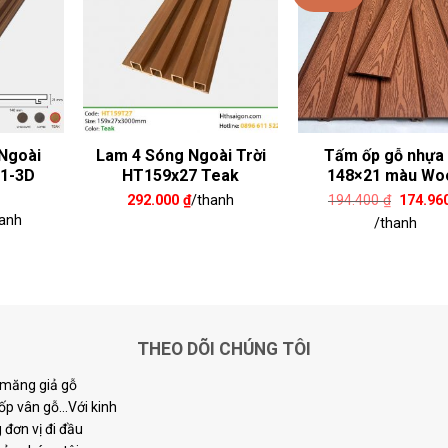
Ngoài
Lam 4 Sóng Ngoài Trời
Tấm ốp gỗ nhựa
21-3D
HT159x27 Teak
148×21 màu Wo
Giá
292.000
₫
/thanh
194.400
₫
174.96
gốc
anh
/thanh
là:
194.400
THEO DÕI CHÚNG TÔI
i măng giả gỗ
p vân gỗ...Với kinh
đơn vị đi đầu