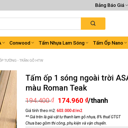
Bảng Báo Giá
A
Conwood
Tấm Nhựa Lam Sóng
Tấm Ốp Nano
ỐP TƯỜNG - TRẦN GỖ HTW
Tấm ốp 1 sóng ngoài trời AS
màu Roman Teak
Giá
Giá
194.400
₫
174.960
₫
/thanh
gốc
hiện
Giá tính theo m2:
603.000 đ/m2
là:
tại
** Giá trên là giá vật tư thanh lam gỗ nhựa, 8% thuế GTGT
194.400 ₫.
là:
Chưa bao gồm thi công, phụ kiện và vận chuyển.
174.960 ₫.