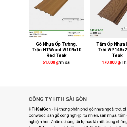
hựa ngoài
Gỗ Nhựa Ốp Tường,
Tấm Ốp Nhựa 
àu Teak
Trần HTWood W109x10
Trời WP148x
Red Teak
Teak
iá
Giá
74.960
₫
ốc
hiện
61.000
₫
/m dài
170.000
₫
/Th
h
:
tại
94.400 ₫.
là:
174.960 ₫.
CÔNG TY HTH SÀI GÒN
HTHSaiGon
- Hệ thống phân phối gỗ nhựa ngoài trời, x
Conwood, sàn gỗ công nghiệp, tự nhiên, sàn nhựa, tấm ố
nghiệm hơn 7 năm, chúng tôi tự hào là một trong những 