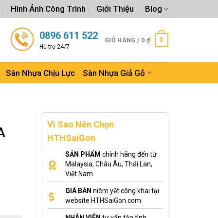
Hình Ảnh Công Trình
Giới Thiệu
Blog
0896 611 522
0
GIỎ HÀNG /
0
₫
Hỗ trợ 24/7
Sàn Nhựa Chịu Lực
Sàn Nhựa Giả Gỗ
Vì Sao Nên Chọn
A
HTHSaiGon
SẢN PHẨM
chính hãng đến từ
Malaysia, Châu Âu, Thái Lan,
Việt Nam
GIÁ BÁN
niêm yết công khai tại
website HTHSaiGon.com
NHÂN VIÊN
tư vấn tận tình