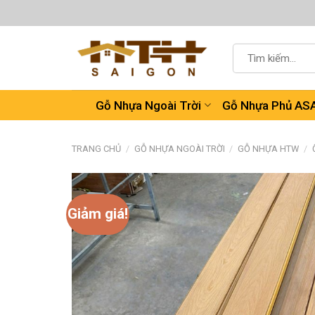
Chuyển
đến
nội
Tìm
dung
kiếm:
Gỗ Nhựa Ngoài Trời
Gỗ Nhựa Phủ AS
TRANG CHỦ
/
GỖ NHỰA NGOÀI TRỜI
/
GỖ NHỰA HTW
/
Giảm giá!