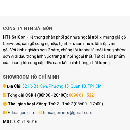
là:
tại
là:
tại
194.400 ₫.
là:
194.400 ₫.
là:
174.960 ₫.
174.960 ₫.
CÔNG TY HTH SÀI GÒN
HTHSaiGon
- Hệ thống phân phối gỗ nhựa ngoài trời, xi măng giả gỗ
Conwood, sàn gỗ công nghiệp, tự nhiên, sàn nhựa, tấm ốp vân
gỗ...Với kinh nghiệm hơn 7 năm, chúng tôi tự hào là một trong những
đơn vị đi đầu trong lĩnh vực trang trí nội ngoại thất. Tất cả sản phẩm
của chúng tôi cung cấp đều cam kết chính hãng, chất lượng.
SHOWROOM HỒ CHÍ MINH
Địa Chỉ:
52 Hồ Bá Kiện, Phường 15, Quận 10, TPHCM
Tổng đài CSKH (08h30 - 20h00):
0896 611 522
Thời gian hoạt động:
Thứ 2 - Thứ 7 (08h00 - 17h00)
Hthsaigon.com
-
hthsaigon.info@gmail.com
MST:
0317175016