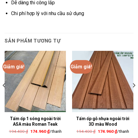
Dễ dàng thi công lắp
Chi phí hợp lý với nhu cầu sử dụng
SẢN PHẨM TƯƠNG TỰ
Giảm giá!
Giảm giá!
Tấm ốp 1 sóng ngoài trời
Tấm ốp gỗ nhựa ngoài trời
ASA màu Roman Teak
3D màu Wood
Giá
Giá
Giá
Giá
194.400
₫
174.960
₫
/thanh
194.400
₫
174.960
₫
/thanh
gốc
hiện
gốc
hiện