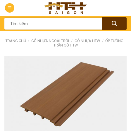
Chuyển
đến
nội
Tìm
dung
kiếm:
TRANG CHỦ
/
GỖ NHỰA NGOÀI TRỜI
/
GỖ NHỰA HTW
/
ỐP TƯỜNG -
TRẦN GỖ HTW