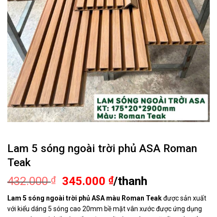
Lam 5 sóng ngoài trời phủ ASA Roman
Teak
Giá
Giá
432.000
₫
345.000
₫
/thanh
gốc
hiện
Lam 5 sóng ngoài trời phủ ASA màu Roman Teak
được sản xuất
là:
tại
với kiểu dáng 5 sóng cao 20mm bề mặt vân xước được ứng dụng
432.000 ₫.
là: