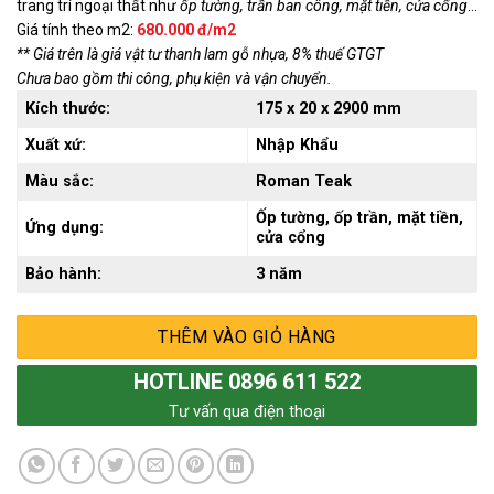
trang trí ngoại thất như
ốp tường, trần ban công, mặt tiền, cửa cổng
…
345.000 ₫.
Giá tính theo m2:
680.000 đ/m2
** Giá trên là giá vật tư thanh lam gỗ nhựa, 8% thuế GTGT
Chưa bao gồm thi công, phụ kiện và vận chuyển.
Kích thước:
175 x 20 x 2900 mm
Xuất xứ:
Nhập Khẩu
Màu sắc:
Roman Teak
Ốp tường, ốp trần, mặt tiền,
Ứng dụng:
cửa cổng
Bảo hành:
3 năm
THÊM VÀO GIỎ HÀNG
HOTLINE 0896 611 522
Tư vấn qua điện thoại