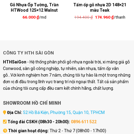
Gỗ Nhựa Ốp Tường, Trần
Tấm ốp gỗ nhựa 2D 148×21
HTWood 125×12 Walnut
màu Teak
Giá
Giá
66.000
₫
/md
194.400
₫
174.960
₫
/thanh
gốc
hiện
là:
tại
194.400 ₫.
là:
.
174.960 ₫.
CÔNG TY HTH SÀI GÒN
HTHSaiGon
- Hệ thống phân phối gỗ nhựa ngoài trời, xi măng giả gỗ
Conwood, sàn gỗ công nghiệp, tự nhiên, sàn nhựa, tấm ốp vân
gỗ...Với kinh nghiệm hơn 7 năm, chúng tôi tự hào là một trong những
đơn vị đi đầu trong lĩnh vực trang trí nội ngoại thất. Tất cả sản phẩm
của chúng tôi cung cấp đều cam kết chính hãng, chất lượng.
SHOWROOM HỒ CHÍ MINH
Địa Chỉ:
52 Hồ Bá Kiện, Phường 15, Quận 10, TPHCM
Tổng đài CSKH (08h30 - 20h00):
0896 611 522
Thời gian hoạt động:
Thứ 2 - Thứ 7 (08h00 - 17h00)