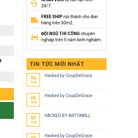
24/7.
FREE SHIP
nội thành cho đơn
hàng trên 50m2.
ĐỘI NGŨ THI CÔNG
chuyên
nghiệp trên 5 năm kinh nghiệm..
t
TIN TỨC MỚI NHẤT
Hacked by CoupDeGrace
06
Th8
Hacked by CoupDeGrace
06
Th8
HACKED BY ANTONKILL
05
Th8
Hacked by CoupDeGrace
04