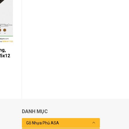
ng,
5x12
DANH MỤC
Gỗ Nhựa Phủ ASA