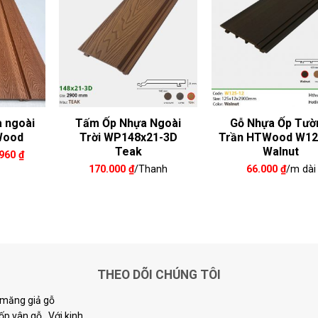
 ngoài
Tấm Ốp Nhựa Ngoài
Gỗ Nhựa Ốp Tườ
Wood
Trời WP148x21-3D
Trần HTWood W12
Teak
Walnut
Giá
.960
₫
hiện
170.000
₫
/Thanh
66.000
₫
/m dài
tại
400 ₫.
là:
174.960 ₫.
THEO DÕI CHÚNG TÔI
i măng giả gỗ
p vân gỗ...Với kinh