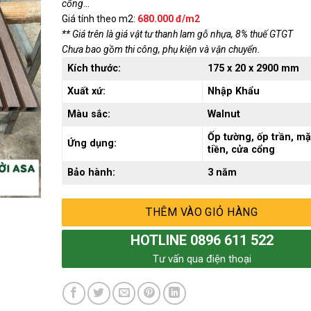
cổng
…
Giá tính theo m2:
680.000 đ/m2
** Giá trên là giá vật tư thanh lam gỗ nhựa, 8% thuế GTGT
Chưa bao gồm thi công, phụ kiện và vận chuyển.
Kích thước:
175 x 20 x 2900 mm
Xuất xứ:
Nhập Khẩu
Màu sắc:
Walnut
Ốp tường, ốp trần, mặ
Ứng dụng:
tiền, cửa cổng
Bảo hành:
3 năm
THÊM VÀO GIỎ HÀNG
HOTLINE 0896 611 522
Tư vấn qua điện thoại