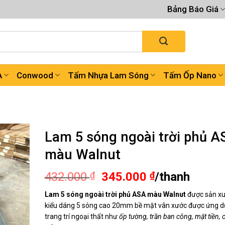
Bảng Báo Giá
A
Conwood
Tấm Nhựa Lam Sóng
Tấm Ốp Nano
Lam 5 sóng ngoài trời phủ A
màu Walnut
Giá
Giá
432.000
₫
345.000
₫
/thanh
gốc
hiện
Lam 5 sóng ngoài trời phủ ASA màu Walnut
được sản xu
là:
tại
kiểu dáng 5 sóng cao 20mm bề mặt vân xước được ứng 
432.000 ₫.
là:
trang trí ngoại thất như
ốp tường, trần ban công, mặt tiền, 
345.000 ₫.