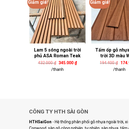
Giảm giá!
Giảm giá!
hựa ngoài
Lam 5 sóng ngoài trời
Tấm ốp gỗ nhựa
u Coffee
phủ ASA Roman Teak
trời 3D màu 
iá
Giá
Giá
Giá
Giá
74.960
₫
432.000
₫
345.000
₫
194.400
₫
174
ốc
hiện
gốc
hiện
gốc
h
/thanh
/thanh
:
tại
là:
tại
là:
94.400 ₫.
là:
432.000 ₫.
là:
194.
174.960 ₫.
345.000 ₫.
CÔNG TY HTH SÀI GÒN
HTHSaiGon
- Hệ thống phân phối gỗ nhựa ngoài trời, x
Conwood, sàn gỗ công nghiệp, tự nhiên, sàn nhựa, tấm ố