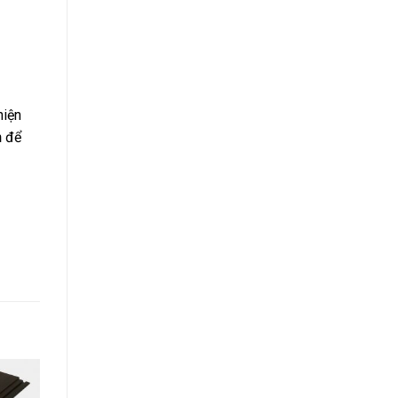
hiện
n
để