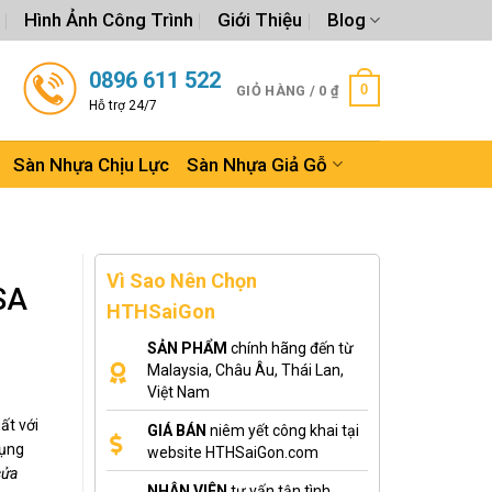
Hình Ảnh Công Trình
Giới Thiệu
Blog
0896 611 522
0
GIỎ HÀNG /
0
₫
Hỗ trợ 24/7
Sàn Nhựa Chịu Lực
Sàn Nhựa Giả Gỗ
Vì Sao Nên Chọn
SA
HTHSaiGon
SẢN PHẨM
chính hãng đến từ
Malaysia, Châu Âu, Thái Lan,
Việt Nam
ất với
GIÁ BÁN
niêm yết công khai tại
dụng
website HTHSaiGon.com
cửa
NHÂN VIÊN
tư vấn tận tình