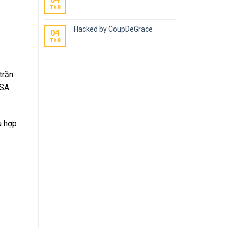
Th8
Hacked by CoupDeGrace
04
Th8
trần
ASA
ù hợp