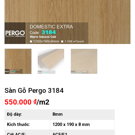
Sàn Gỗ Pergo 3184
550.000
₫
/m2
Độ dày:
8mm
Kích thước:
1200 x 190 x 8 mm
Cốt AC/E:
AC5/E1