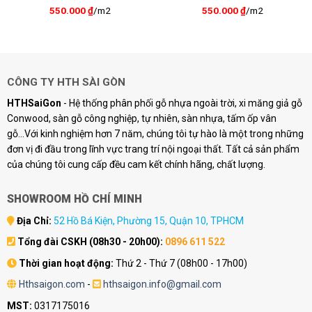
550.000
₫
/m2
550.000
₫
/m2
CÔNG TY HTH SÀI GÒN
HTHSaiGon
- Hệ thống phân phối gỗ nhựa ngoài trời, xi măng giả gỗ
Conwood, sàn gỗ công nghiệp, tự nhiên, sàn nhựa, tấm ốp vân
gỗ...Với kinh nghiệm hơn 7 năm, chúng tôi tự hào là một trong những
đơn vị đi đầu trong lĩnh vực trang trí nội ngoại thất. Tất cả sản phẩm
của chúng tôi cung cấp đều cam kết chính hãng, chất lượng.
SHOWROOM HỒ CHÍ MINH
Địa Chỉ:
52 Hồ Bá Kiện, Phường 15, Quận 10, TPHCM
Tổng đài CSKH (08h30 - 20h00):
0896 611 522
Thời gian hoạt động:
Thứ 2 - Thứ 7 (08h00 - 17h00)
Hthsaigon.com
-
hthsaigon.info@gmail.com
MST:
0317175016