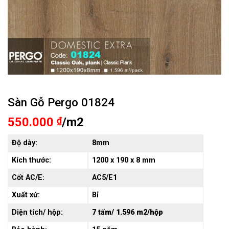
Sàn Gỗ Pergo 01824
550.000
₫
/m2
Độ dày:
8mm
Kích thước:
1200 x 190 x 8 mm
Cốt AC/E:
AC5/E1
Xuất xứ:
Bỉ
Diện tích/ hộp:
7 tấm/ 1.596 m2/hộp