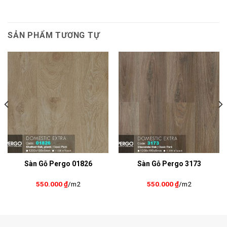
SẢN PHẨM TƯƠNG TỰ
Sàn Gỗ Pergo 01826
Sàn Gỗ Pergo 3173
550.000
₫
/m2
550.000
₫
/m2