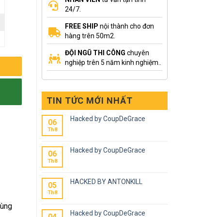
24/7.
FREE SHIP
nội thành cho đơn
hàng trên 50m2.
ĐỘI NGŨ THI CÔNG
chuyên
nghiệp trên 5 năm kinh nghiệm..
TIN TỨC MỚI NHẤT
Hacked by CoupDeGrace
06
Th8
Hacked by CoupDeGrace
06
Th8
HACKED BY ANTONKILL
05
Th8
cùng
Hacked by CoupDeGrace
04