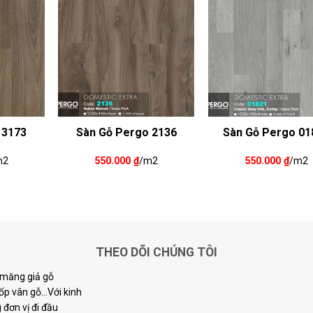
 3173
Sàn Gỗ Pergo 2136
Sàn Gỗ Pergo 01
m2
550.000
₫
/m2
550.000
₫
/m2
THEO DÕI CHÚNG TÔI
i măng giả gỗ
p vân gỗ...Với kinh
đơn vị đi đầu