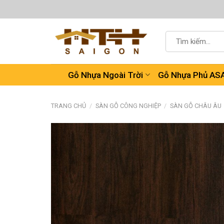
Chuyển
đến
nội
Tìm
dung
kiếm:
Gỗ Nhựa Ngoài Trời
Gỗ Nhựa Phủ AS
TRANG CHỦ
/
SÀN GỖ CÔNG NGHIỆP
/
SÀN GỖ CHÂU ÂU