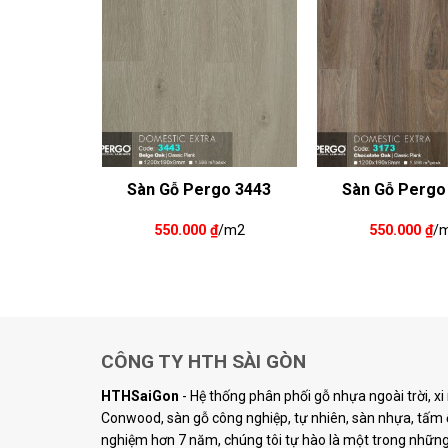
Pergo
Sàn Gỗ Pergo 3443
Sàn Gỗ Pergo
ra – 1459
550.000
₫
/m2
550.000
₫
/
₫
/m2
CÔNG TY HTH SÀI GÒN
HTHSaiGon
- Hệ thống phân phối gỗ nhựa ngoài trời, x
Conwood, sàn gỗ công nghiệp, tự nhiên, sàn nhựa, tấm ố
nghiệm hơn 7 năm, chúng tôi tự hào là một trong những 