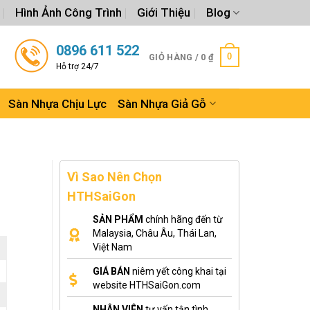
Hình Ảnh Công Trình
Giới Thiệu
Blog
0896 611 522
0
GIỎ HÀNG /
0
₫
Hỗ trợ 24/7
Sàn Nhựa Chịu Lực
Sàn Nhựa Giả Gỗ
Vì Sao Nên Chọn
HTHSaiGon
SẢN PHẨM
chính hãng đến từ
Malaysia, Châu Âu, Thái Lan,
Việt Nam
GIÁ BÁN
niêm yết công khai tại
website HTHSaiGon.com
NHÂN VIÊN
tư vấn tận tình