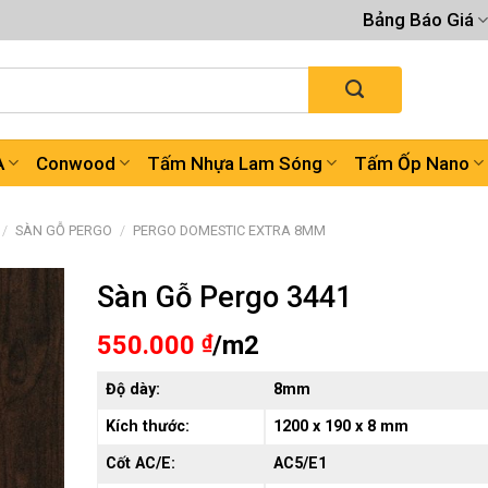
Bảng Báo Giá
A
Conwood
Tấm Nhựa Lam Sóng
Tấm Ốp Nano
/
SÀN GỖ PERGO
/
PERGO DOMESTIC EXTRA 8MM
Sàn Gỗ Pergo 3441
550.000
₫
/m2
Độ dày:
8mm
Kích thước:
1200 x 190 x 8 mm
Cốt AC/E:
AC5/E1