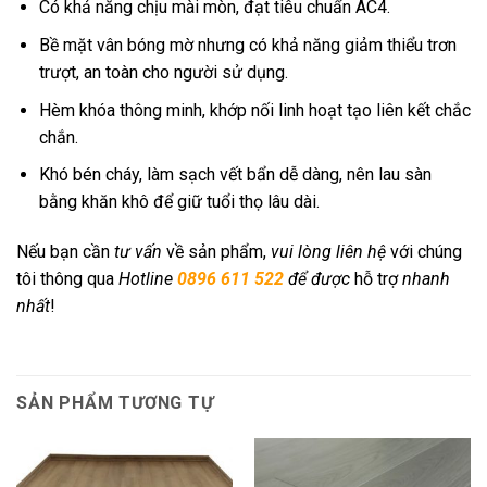
Có khả năng chịu mài mòn, đạt tiêu chuẩn AC4.
Bề mặt vân bóng mờ nhưng có khả năng giảm thiểu trơn
trượt, an toàn cho người sử dụng.
Hèm khóa thông minh, khớp nối linh hoạt tạo liên kết chắc
chắn.
Khó bén cháy, làm sạch vết bẩn dễ dàng, nên lau sàn
bằng khăn khô để giữ tuổi thọ lâu dài.
Nếu bạn cần
tư vấn
về sản phẩm,
vui lòng liên hệ
với chúng
tôi thông qua
Hotline
0896 611 522
để được
hỗ trợ
nhanh
nhất
!
SẢN PHẨM TƯƠNG TỰ