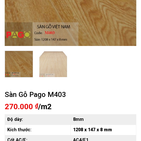
Sàn Gỗ Pago M403
270.000
₫
/m2
Độ dày:
8mm
Kích thước:
1208 x 147 x 8 mm
Cốt AC/E:
AC4/E1