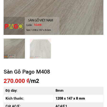
Sàn Gỗ Pago M408
270.000
₫
/m2
Độ dày:
8mm
Kích thước:
1208 x 147 x 8 mm
Cốt AC/E:
AC4/E1