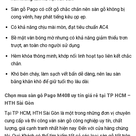
Sàn gỗ Pago có cốt gỗ chắc chắn nên sàn gỗ không bị
cong vênh, hay phát tiếng kêu ọp ẹp.
Có khả năng chịu mài mòn, đạt tiêu chuẩn AC4.
Bề mặt vân bóng mờ nhưng có khả năng giảm thiểu trơn
trượt, an toàn cho người sử dụng.
Hèm khóa thông minh, khớp nối linh hoạt tạo liên kết chắc
chắn.
Khó bén cháy, làm sạch vết bẩn dễ dàng, nên lau sàn
bằng khăn khô để giữ tuổi thọ lâu dài.
Chọn mua sàn gỗ Pago M408 uy tín giá rẻ tại TP HCM –
HTH Sài Gòn
Tại TP HCM, HTH Sài Gòn là một trong những đơn vị chuyên
cung cấp và thi công ván sàn gỗ công nghiệp uy tín, chất
lượng, giá cạnh tranh nhất hiện nay. Đến với cửa hàng chúng
tôi, Quý Khách có thể tìm kiếm tất cả các loại sàn gỗ tốt trên