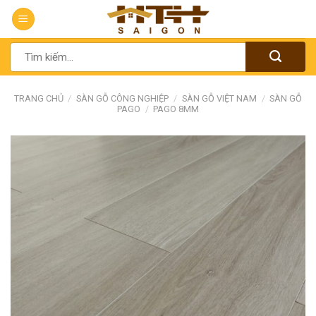
Chuyển
đến
nội
Tìm
dung
kiếm:
TRANG CHỦ
/
SÀN GỖ CÔNG NGHIỆP
/
SÀN GỖ VIỆT NAM
/
SÀN GỖ
PAGO
/
PAGO 8MM