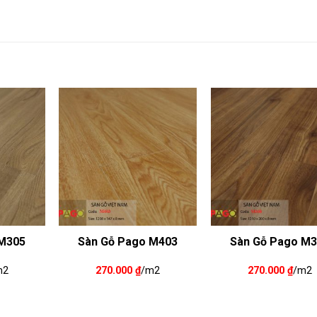
 M305
Sàn Gỗ Pago M403
Sàn Gỗ Pago M
m2
270.000
₫
/m2
270.000
₫
/m2