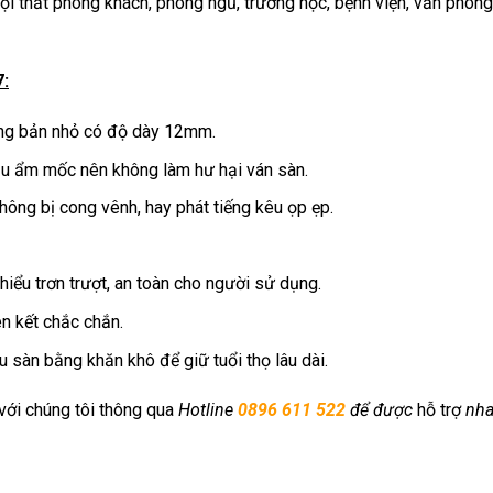
 thất phòng khách, phòng ngủ, trường học, bệnh viện, văn phòng
:
ạng bản nhỏ có độ dày 12mm.
ịu ẩm mốc nên không làm hư hại ván sàn.
ông bị cong vênh, hay phát tiếng kêu ọp ẹp.
ểu trơn trượt, an toàn cho người sử dụng.
ên kết chắc chắn.
u sàn bằng khăn khô để giữ tuổi thọ lâu dài.
với chúng tôi thông qua
Hotline
0896 611 522
để được
hỗ trợ
nh