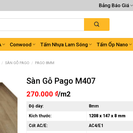
Bảng Báo Giá
A
Conwood
Tấm Nhựa Lam Sóng
Tấm Ốp Nano
/
SÀN GỖ PAGO
/
PAGO 8MM
Sàn Gỗ Pago M407
270.000
₫
/m2
Độ dày:
8mm
Kích thước:
1208 x 147 x 8 mm
Cốt AC/E:
AC4/E1