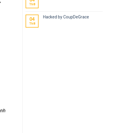
,
Th8
Hacked by CoupDeGrace
04
Th8
anh