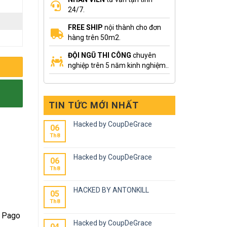
24/7.
FREE SHIP
nội thành cho đơn
hàng trên 50m2.
ĐỘI NGŨ THI CÔNG
chuyên
nghiệp trên 5 năm kinh nghiệm..
TIN TỨC MỚI NHẤT
Hacked by CoupDeGrace
06
Th8
Hacked by CoupDeGrace
06
Th8
HACKED BY ANTONKILL
05
Th8
. Pago
Hacked by CoupDeGrace
04