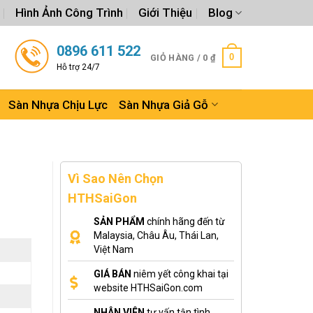
Hình Ảnh Công Trình
Giới Thiệu
Blog
0896 611 522
0
GIỎ HÀNG /
0
₫
Hỗ trợ 24/7
Sàn Nhựa Chịu Lực
Sàn Nhựa Giả Gỗ
Vì Sao Nên Chọn
HTHSaiGon
SẢN PHẨM
chính hãng đến từ
Malaysia, Châu Âu, Thái Lan,
Việt Nam
GIÁ BÁN
niêm yết công khai tại
website HTHSaiGon.com
NHÂN VIÊN
tư vấn tận tình