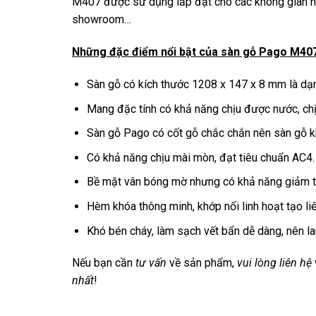
M407 được sử dụng lắp đặt cho các không gian nội
showroom…
Những đặc điểm nổi bật của sàn gỗ Pago M407
Sàn gỗ có kích thước 1208 x 147 x 8 mm là d
Mang đặc tính có khả năng chịu được nước, ch
Sàn gỗ Pago có cốt gỗ chắc chắn nên sàn gỗ kh
Có khả năng chịu mài mòn, đạt tiêu chuẩn AC4.
Bề mặt vân bóng mờ nhưng có khả năng giảm thi
Hèm khóa thông minh, khớp nối linh hoạt tạo li
Khó bén cháy, làm sạch vết bẩn dễ dàng, nên la
Nếu bạn cần
tư vấn
về sản phẩm,
vui lòng liên hệ
nhất
!