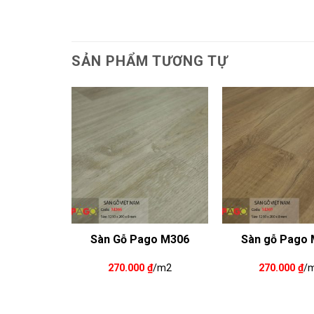
SẢN PHẨM TƯƠNG TỰ
go M405
Sàn Gỗ Pago M306
Sàn gỗ Pago
₫
/m2
270.000
₫
/m2
270.000
₫
/