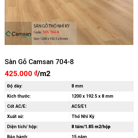
Sàn Gỗ Camsan 704-8
425.000
₫
/m2
Độ dày:
8 mm
Kích thước:
1200 x 192.5 x 8 mm
Cốt AC/E:
AC5/E1
Xuất xứ:
Thổ Nhĩ Kỳ
Diện tích/ hộp:
8 tấm/1.85 m2/hộp
Bảo hành:
15 năm