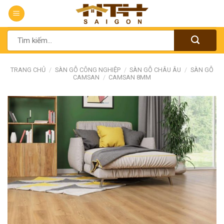
Chuyển
đến
nội
Tìm
dung
kiếm:
TRANG CHỦ
/
SÀN GỖ CÔNG NGHIỆP
/
SÀN GỖ CHÂU ÂU
/
SÀN GỖ
CAMSAN
/
CAMSAN 8MM