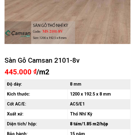
Sàn Gỗ Camsan 2101-8v
445.000
₫
/m2
Độ dày:
8 mm
Kích thước:
1200 x 192.5 x 8 mm
Cốt AC/E:
AC5/E1
Xuất xứ:
Thổ Nhĩ Kỳ
Diện tích/ hộp:
8 tấm/1.85 m2/hộp
Bảo hành:
15 năm