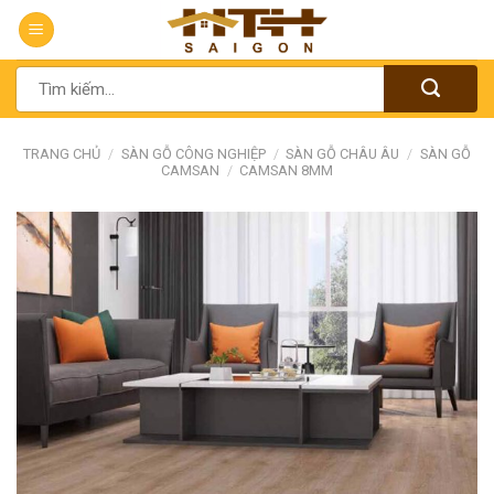
Chuyển
đến
nội
Tìm
dung
kiếm:
TRANG CHỦ
/
SÀN GỖ CÔNG NGHIỆP
/
SÀN GỖ CHÂU ÂU
/
SÀN GỖ
CAMSAN
/
CAMSAN 8MM