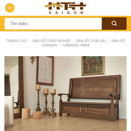
Chuyển
đến
nội
Tìm
dung
kiếm:
TRANG CHỦ
/
SÀN GỖ CÔNG NGHIỆP
/
SÀN GỖ CHÂU ÂU
/
SÀN GỖ
CAMSAN
/
CAMSAN 10MM