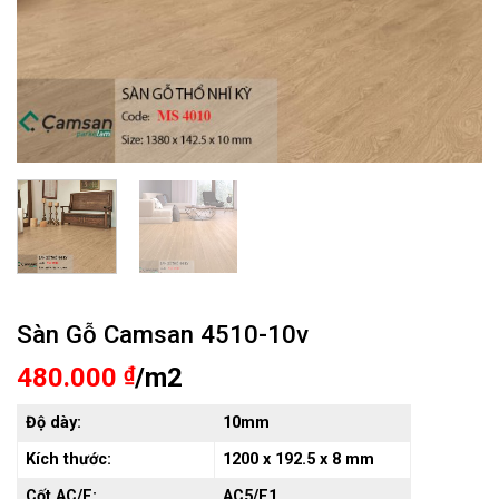
Sàn Gỗ Camsan 4510-10v
480.000
₫
/m2
Độ dày:
10mm
Kích thước:
1200 x 192.5 x 8 mm
Cốt AC/E:
AC5/E1